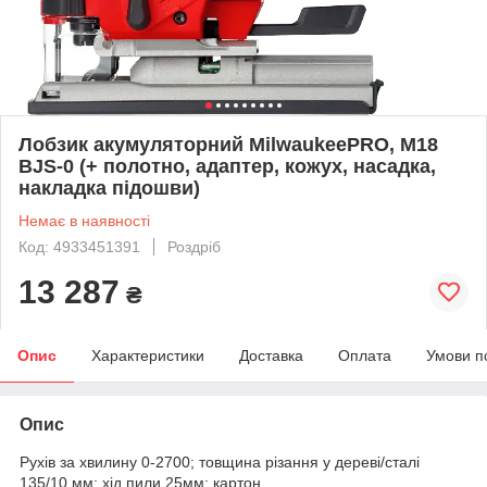
Лобзик акумуляторний MilwaukeePRO, M18
BJS-0 (+ полотно, адаптер, кожух, насадка,
накладка підошви)
Немає в наявності
Код: 4933451391
Роздріб
13 287
₴
Опис
Характеристики
Доставка
Оплата
Умови п
Опис
Рухів за хвилину 0-2700; товщина різання у дереві/сталі
135/10 мм; хід пили 25мм; картон