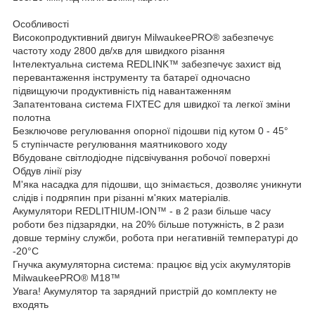
Особливості
Високопродуктивний двигун MilwaukeePRO® забезпечує
частоту ходу 2800 дв/хв для швидкого різання
Інтелектуальна система REDLINK™ забезпечує захист від
перевантаження інструменту та батареї одночасно
підвищуючи продуктивність під навантаженням
Запатентована система FIXTEC для швидкої та легкої зміни
полотна
Безключове регулювання опорної підошви під кутом 0 - 45°
5 ступінчасте регулювання маятникового ходу
Вбудоване світлодіодне підсвічування робочої поверхні
Обдув лінії різу
М'яка насадка для підошви, що знімається, дозволяє уникнути
слідів і подряпин при різанні м'яких матеріалів.
Акумулятори REDLITHIUM-ION™ - в 2 рази більше часу
роботи без підзарядки, на 20% більше потужність, в 2 рази
довше терміну служби, робота при негативній температурі до
-20°С
Гнучка акумуляторна система: працює від усіх акумуляторів
MilwaukeePRO® M18™
Увага! Акумулятор та зарядний пристрій до комплекту не
входять