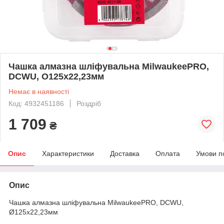
Чашка алмазна шліфувальна MilwaukeePRO,
DCWU, O125х22,23мм
Немає в наявності
Код: 4932451186
Роздріб
1 709
₴
Опис
Характеристики
Доставка
Оплата
Умови п
Опис
Чашка алмазна шліфувальна MilwaukeePRO, DCWU,
Ø125х22,23мм