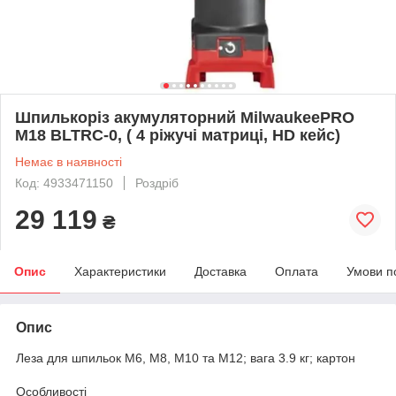
Шпилькоріз акумуляторний MilwaukeePRO
M18 BLTRC-0, ( 4 ріжучі матриці, HD кейс)
Немає в наявності
Код: 4933471150
Роздріб
29 119
₴
Опис
Характеристики
Доставка
Оплата
Умови п
Опис
Леза для шпильок M6, M8, M10 та M12; вага 3.9 кг; картон
Особливості