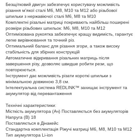
Безщітковий двигун забезпечує користувачу можливість
різання м'якої сталі M6, M8, M10 та M12 або різьбової
шпильки з нержавіючої сталі M6, M8 та M10
Комплектні різальні матриці покривають найбільш поширені
розміри різьбових шпильок: M6, M8, M10 та M12
Оптимізована рукоятка забезпечує кращу видимість, гарантує
легке вирівнювання та точний різ.
Оптимальний баланс для різання згори, а також високу
стабільність для збірних конструкцій
Автоматичне відкривання різальних матриць після
завершення різу, дозволяє швидше робити рези, що
повторюються.
Інструмент дає можливість різати короткі шпильки з
мінімальною довжиною 3,8 см.
Інтелектуальна система REDLINK™ захищає інструмент та
акумулятор від перевантаження
Технічні характеристики:
Місткість акумулятора (Ач) Поставляється без акумуляторів
Напруга (В) 18
Поставляється в Дінакейс
Стандартна комплектація Ріжучі матриці M6, M8, M10 та M12
Тип акумулятора Li-ion