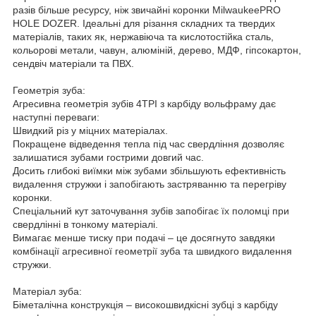
разів більше ресурсу, ніж звичайні коронки MilwaukeePRO
HOLE DOZER. Ідеальні для різання складних та твердих
матеріалів, таких як, нержавіюча та кислотостійка сталь,
кольорові метали, чавун, алюміній, дерево, МДФ, гіпсокартон,
сендвіч матеріали та ПВХ.
Геометрія зуба:
Агресивна геометрія зубів 4TPI з карбіду вольфраму дає
наступні переваги:
Швидкий різ у міцних матеріалах.
Покращене відведення тепла під час свердління дозволяє
залишатися зубами гострими довгий час.
Досить глибокі виїмки між зубами збільшують ефективність
видалення стружки і запобігають застряванню та перегріву
коронки.
Спеціальний кут заточування зубів запобігає їх поломці при
свердлінні в тонкому матеріалі.
Вимагає менше тиску при подачі – це досягнуто завдяки
комбінації агресивної геометрії зуба та швидкого видалення
стружки.
Матеріал зуба:
Біметалічна конструкція – високошвидкісні зубці з карбіду