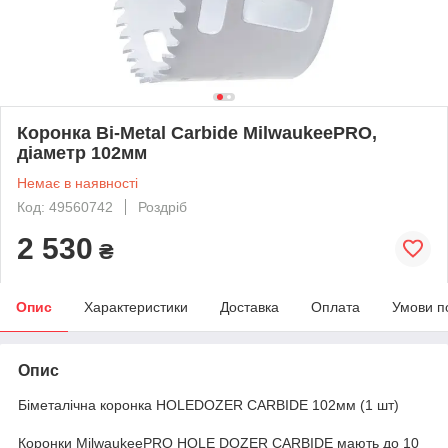
Коронка Bi-Metal Carbide MilwaukeePRO,
діаметр 102мм
Немає в наявності
Код: 49560742
Роздріб
2 530
₴
Опис
Характеристики
Доставка
Оплата
Умови п
Опис
Біметалічна коронка HOLEDOZER CARBIDE 102мм (1 шт)
Коронки MilwaukeePRO HOLE DOZER CARBIDE мають до 10