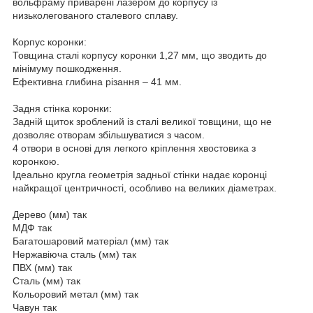
вольфраму приварені лазером до корпусу із
низьколегованого сталевого сплаву.
Корпус коронки:
Товщина сталі корпусу коронки 1,27 мм, що зводить до
мінімуму пошкодження.
Ефективна глибина різання – 41 мм.
Задня стінка коронки:
Задній щиток зроблений із сталі великої товщини, що не
дозволяє отворам збільшуватися з часом.
4 отвори в основі для легкого кріплення хвостовика з
коронкою.
Ідеально кругла геометрія задньої стінки надає коронці
найкращої центричності, особливо на великих діаметрах.
Дерево (мм) так
МДФ так
Багатошаровий матеріал (мм) так
Нержавіюча сталь (мм) так
ПВХ (мм) так
Сталь (мм) так
Кольоровий метал (мм) так
Чавун так