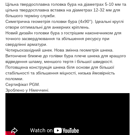
Цільна твердосплавна головка бура на діаметрах 5-10 мм та
цільна твердосплавна вставка на діаметрах 12-32 мм для
більшого терміну служби.
Симетрична геометрія головки бура (4x90°). Ідеальні круглі
отвори оптимальні для анкерних кріплень.
Новий дизайн головки бура з гострішим наконечником для
точного засвердлювання та збільшення ресурсу при
свердлінні арматури.
Чотирьохзахідний шнек. Нова змінна геометрія шнека.
Витончене ближче до голівки бура плече шнека для кращого
відведення шламу, меншого тертя і більшої швидкості.
Потовщена конструкція шнека біля основи для більшої
стабільності та збільшення міцності, низька ймовірність
поломки.
Сертифікат PGM.
Зроблено у Німеччині.