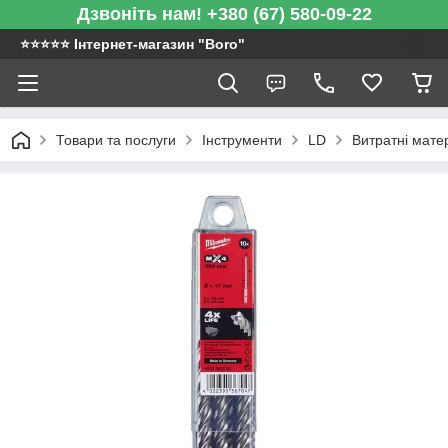
Дзвоніть нам! +380 (67) 580-09-22
⭐️⭐️⭐️⭐️⭐️ Інтернет-магазин "Boro"
Товари та послуги
Інструменти
LD
Витратні мате