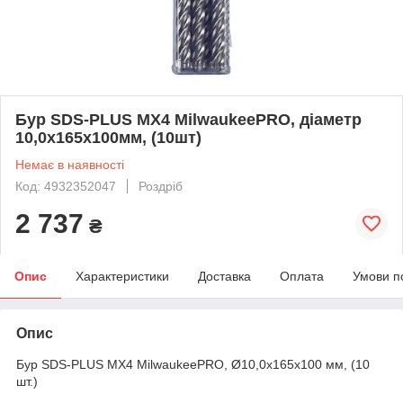
Бур SDS-PLUS MX4 MilwaukeePRO, діаметр
10,0х165х100мм, (10шт)
Немає в наявності
Код: 4932352047
Роздріб
2 737
₴
Опис
Характеристики
Доставка
Оплата
Умови п
Опис
Бур SDS-PLUS MX4 MilwaukeePRO, Ø10,0х165х100 мм, (10
шт.)