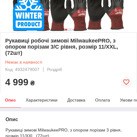
Рукавиці робочі зимові MilwaukeePRO, з
опором порізам 3/С рівня, розмір 11/XXL,
(72шт)
Немає в наявності
Код: 4932479007
Роздріб
4 999
₴
Опис
Характеристики
Доставка
Оплата
Умови п
Опис
Рукавиці зимові MilwaukeePRO, з опором порізам 3 рівня,
розмір 11/XXL, (72шт)