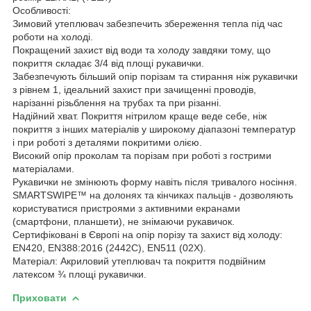
Особливості:
Зимовий утеплювач забезпечить збереження тепла під час
роботи на холоді.
Покращений захист від води та холоду завдяки тому, що
покриття складає 3/4 від площі рукавички.
Забезпечують більший опір порізам та стирання ніж рукавички
з рівнем 1, ідеальний захист при зачищенні проводів,
нарізанні різьблення на трубах та при різанні.
Надійний хват. Покриття нітрилом краще веде себе, ніж
покриття з інших матеріалів у широкому діапазоні температур
і при роботі з деталями покритими олією.
Високий опір проколам та порізам при роботі з гострими
матеріалами.
Рукавички не змінюють форму навіть після тривалого носіння.
SMARTSWIPE™ на долонях та кінчиках пальців - дозволяють
користуватися пристроями з активними екранами
(смартфони, планшети), не знімаючи рукавичок.
Сертифіковані в Європі на опір порізу та захист від холоду:
EN420, EN388:2016 (2442C), EN511 (02X).
Матеріал: Акриловий утеплювач та покриття подвійним
латексом ¾ площі рукавички.
Приховати