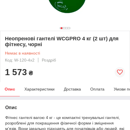
Неопренові гантелі WCGPRO 4 кг (2 шт) для
фітнесу, чорні
Немає в наявності
Код: W-120-4x2
Роздріб
1 573
₴
Опис
Характеристики
Доставка
Оплата
Умови п
Опис
Фітнес гантелі вагою 4 кг - це компактні тренувальні гантелі,
розроблені для покращення фізичної форми і зміцнення
м'язів. Вони ідеально підходять для початківців або людей, які