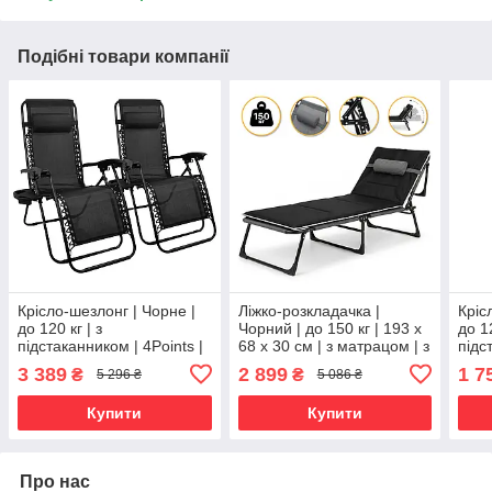
Подібні товари компанії
Крісло-шезлонг | Чорне |
Ліжко-розкладачка |
Кріс
до 120 кг | з
Чорний | до 150 кг | 193 х
до 12
підстаканником | 4Points |
68 х 30 см | з матрацом | з
підс
для дому, дачі та
підголівником | LEOBRO
для 
3 389
2 899
1 7
₴
₴
5 296 ₴
5 086 ₴
відпочинку
LB-FB-A2-STR | для дому,
відп
дачі та
Купити
Купити
Про нас