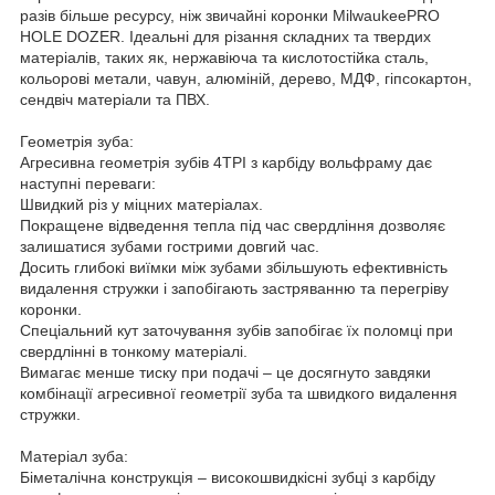
разів більше ресурсу, ніж звичайні коронки MilwaukeePRO
HOLE DOZER. Ідеальні для різання складних та твердих
матеріалів, таких як, нержавіюча та кислотостійка сталь,
кольорові метали, чавун, алюміній, дерево, МДФ, гіпсокартон,
сендвіч матеріали та ПВХ.
Геометрія зуба:
Агресивна геометрія зубів 4TPI з карбіду вольфраму дає
наступні переваги:
Швидкий різ у міцних матеріалах.
Покращене відведення тепла під час свердління дозволяє
залишатися зубами гострими довгий час.
Досить глибокі виїмки між зубами збільшують ефективність
видалення стружки і запобігають застряванню та перегріву
коронки.
Спеціальний кут заточування зубів запобігає їх поломці при
свердлінні в тонкому матеріалі.
Вимагає менше тиску при подачі – це досягнуто завдяки
комбінації агресивної геометрії зуба та швидкого видалення
стружки.
Матеріал зуба:
Біметалічна конструкція – високошвидкісні зубці з карбіду