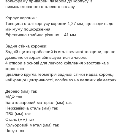
вольфраму приварені лазером до корпусу із
низьколегованого сталевого сплаву.
Корпус коронки:
Товщина сталі корпусу коронки 1,27 мм, що зводить до
мінімуму пошкодження.
Ефективна глибина різання – 41 мм.
Задня стінка коронки:
Задній щиток зроблений із сталі великої товщини, що не
дозволяє отворам збільшуватися з часом.
4 отвори в основі для легкого кріплення хвостовика з
коронкою.
Ідеально кругла геометрія задньої стінки надає коронці
найкращої центричності, особливо на великих діаметрах.
Дерево (мм) так
МДФ так
Багатошаровий матеріал (мм) так
Нержавіюча сталь (мм) так
ПВХ (мм) так
Сталь (мм) так
Кольоровий метал (мм) так
Чавун так