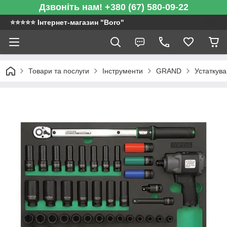
Дзвоніть нам! +380 (67) 580-09-22
⭐️⭐️⭐️⭐️⭐️ Інтернет-магазин "Boro"
Товари та послуги
Інструменти
GRAND
Устаткув