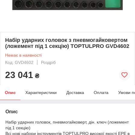
Набір ударних головок з пневмогайковертом
(ложемент під 1 секцію) TOPTULPRO GVD4602
Немає в наявності
Код: GVD4602
Роздріб
23 041
₴
Опис
Характеристики
Доставка
Оплата
Умови п
Опис
Набір ударних головок, пневмогайковерт, дін. ключ (ложемент
під 1 секцію)
Всі нові набори інструментів TOPTULPRO високої якості EPE в