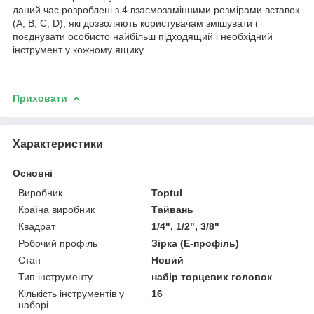
даний час розроблені з 4 взаємозамінними розмірами вставок
(A, B, C, D), які дозволяють користувачам змішувати і
поєднувати особисто найбільш підходящий і необхідний
інструмент у кожному ящику.
Приховати
Характеристики
Основні
Виробник
Toptul
Країна виробник
Тайвань
Квадрат
1/4", 1/2", 3/8"
Робочий профіль
Зірка (Е-профіль)
Стан
Новий
Тип інструменту
набір торцевих головок
Кількість інструментів у
16
наборі