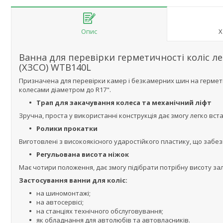
Опис
Х
Ванна для перевірки герметичності коліс ле
(ХЗСО) WTB140L
Призначена для перевірки камер і безкамерних шин на герметич
колесами діаметром до R17".
Трап для закачування колеса та механічний ліфт
Зручна, проста у використанні конструкція дає змогу легко вст
Ролики прокатки
Виготовлені з високоякісного ударостійкого пластику, що забе
Регульована висота ніжок
Має чотири положення, дає змогу підібрати потрібну висоту за
Застосування ванни для коліс:
на шиномонтажі;
на автосервісі;
на станціях технічного обслуговування;
як обладнання для автолюбів та автовласників.