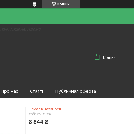
Кошик
 буд. 7, Харків, Україна
Кошик
Про нас
Статті
Публичная оферта
Немає в наявності
Код:
WTB140L
8 844 ₴