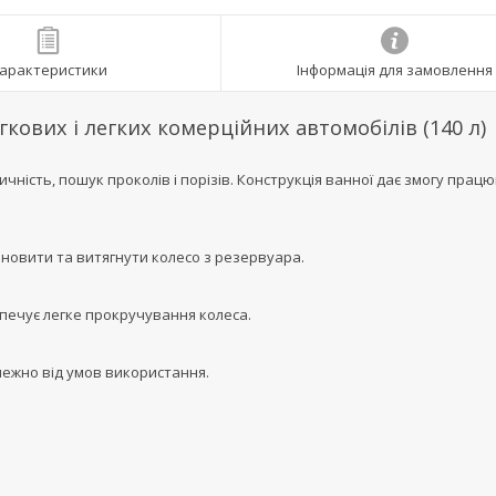
арактеристики
Інформація для замовлення
гкових і легких комерційних автомобілів (140 л)
ність, пошук проколів і порізів. Конструкція ванної дає змогу працю
ановити та витягнути колесо з резервуара.
зпечує легке прокручування колеса.
лежно від умов використання.