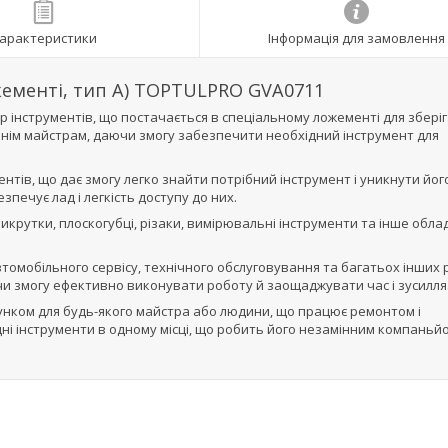
арактеристики
Інформація для замовлення
ожементі, тип А) TOPTULPRO GVA0711
р інструментів, що постачається в спеціальному ложементі для збері
ашнім майстрам, даючи змогу забезпечити необхідний інструмент для
нтів, що дає змогу легко знайти потрібний інструмент і уникнути йог
зпечує лад і легкість доступу до них.
 викрутки, плоскогубці, різаки, вимірювальні інструменти та інше обл
томобільного сервісу, технічного обслуговування та багатьох інших р
чи змогу ефективно виконувати роботу й заощаджувати час і зусилля
рунком для будь-якого майстра або людини, що працює ремонтом і
ні інструменти в одному місці, що робить його незамінним компаньй