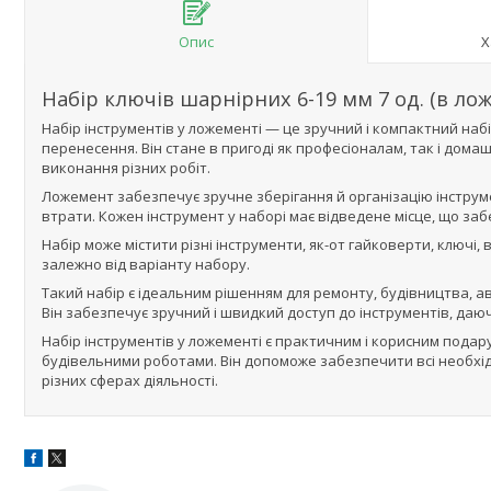
Опис
Х
Набір ключів шарнірних 6-19 мм 7 од. (в л
Набір інструментів у ложементі — це зручний і компактний набі
перенесення. Він стане в пригоді як професіоналам, так і дом
виконання різних робіт.
Ложемент забезпечує зручне зберігання й організацію інструме
втрати. Кожен інструмент у наборі має відведене місце, що забе
Набір може містити різні інструменти, як-от гайковерти, ключі,
залежно від варіанту набору.
Такий набір є ідеальним рішенням для ремонту, будівництва, ав
Він забезпечує зручний і швидкий доступ до інструментів, даю
Набір інструментів у ложементі є практичним і корисним пода
будівельними роботами. Він допоможе забезпечити всі необхід
різних сферах діяльності.