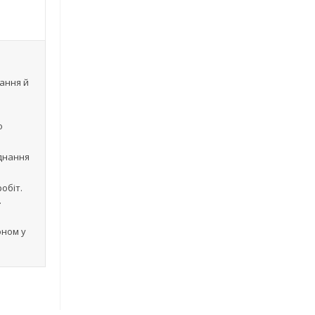
гання й
о
аднання
обіт.
.
оном у