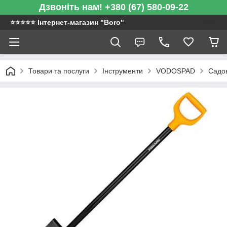
Дзвоніть нам! +380 (67) 580-09-22
⭐️⭐️⭐️⭐️⭐️ Інтернет-магазин "Boro"
Товари та послуги
Інструменти
VODOSPAD
Садов