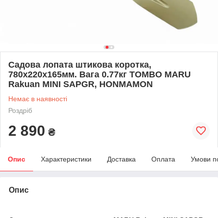
Садова лопата штикова коротка,
780х220х165мм. Вага 0.77кг TOMBO MARU
Rakuan MINI SAPGR, HONMAMON
Немає в наявності
Роздріб
2 890
₴
Опис
Характеристики
Доставка
Оплата
Умови п
Опис