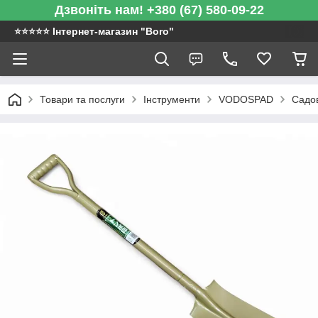
Дзвоніть нам! +380 (67) 580-09-22
⭐️⭐️⭐️⭐️⭐️ Інтернет-магазин "Boro"
Товари та послуги
Інструменти
VODOSPAD
Садов