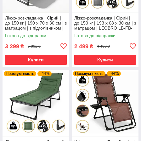
Ліжко-розкладачка | Сірий |
Ліжко-розкладачка | Сірий |
до 150 кг | 190 х 70 х 30 см | з
до 150 кг | 193 х 68 х 30 см | з
матрацом | з підголівником |
матрацом | LEOBRO LB-FB-
WCG FB-S26-PV | для дому,
S1-GRY | для дому, дачі та
Готово до відправки
Готово до відправки
дачі та
кемпінгу
3 299
2 499
₴
₴
5 892 ₴
4 463 ₴
Купити
Купити
Преміум якість
–44%
Преміум якість
–44%