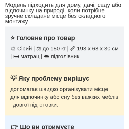
Модель підходить для дому, дачі, саду або
відпочинку на природі, коли потрібне
зручне складане місце без складного
монтажу.
⭐ Головне про товар
🎨 Сірий | ⚖️ до 150 кг | 📏 193 х 68 х 30 см
| 🛏️ матрац | ☁️ підголівник
💡 Яку проблему вирішує
допомагає швидко організувати місце
для відпочинку або сну без важких меблів
і довгої підготовки.
👉 Що ви отримуєте