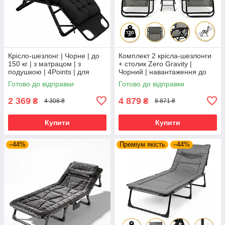
Крісло-шезлонг | Чорне | до
Комплект 2 крісла-шезлонги
150 кг | з матрацом | з
+ столик Zero Gravity |
подушкою | 4Points | для
Чорний | навантаження до
дому, дачі та відпочинку
120 кг | 2 крісла + столик |
Готово до відправки
Готово до відправки
LEOBRO LB-ZGT-F3-PLD |
2 369
4 879
₴
₴
4 308 ₴
8 871 ₴
Купити
Купити
–44%
Преміум якість
–44%