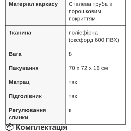
Матеріал каркасу
Сталева труба з
порошковим
покриттям
Тканина
поліефірна
(оксфорд 600 ПВХ)
Вага
8
Пакування
70 х 72 х 18 см
Матрац
так
Підголівник
так
Регулювання
є
спинки
📦 Комплектація