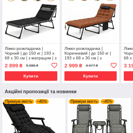
Ліжко-розкладачка |
Ліжко-розкладачка |
Ліжк
Чорний | до 150 кг | 193 х
Коричневий | до 150 кг |
Чорн
68 х 30 см | з матрацом | з
193 х 68 х 30 см | з
68 х
підголівником | LEOBRO
матрацом | з
підг
2 899
2 999
3 1
₴
₴
5 086 ₴
4 477 ₴
LB-FB-A2-STR | для дому,
підголівником | LEOBRO
LB-F
дачі та
LB-FB-A1-BRN | для дому,
дачі
Купити
Купити
Акційні пропозиції та новинки
Преміум якість
–45%
Преміум якість
–45%