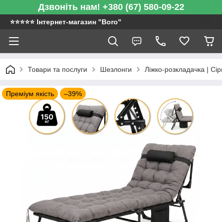
Дзвоніть нам! +380 (67) 580-09-22
⭐️⭐️⭐️⭐️⭐️ Інтернет-магазин "Boro"
Товари та послуги
Шезлонги
Ліжко-розкладачка | Сір
Преміум якість
–39%