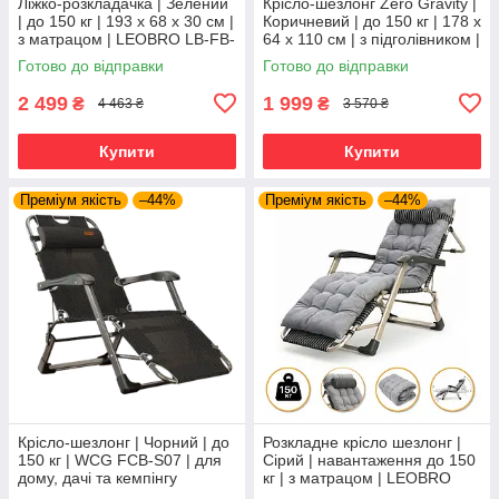
Ліжко-розкладачка | Зелений
Крісло-шезлонг Zero Gravity |
| до 150 кг | 193 х 68 х 30 см |
Коричневий | до 150 кг | 178 х
з матрацом | LEOBRO LB-FB-
64 х 110 см | з підголівником |
S1-GRN | для дому, дачі та
LEOBRO LB-ZGC-G2-BRN |
Готово до відправки
Готово до відправки
кемпінгу
для дому, дачі
2 499
1 999
₴
₴
4 463 ₴
3 570 ₴
Купити
Купити
Преміум якість
–44%
Преміум якість
–44%
Крісло-шезлонг | Чорний | до
Розкладне крісло шезлонг |
150 кг | WCG FCB-S07 | для
Сірий | навантаження до 150
дому, дачі та кемпінгу
кг | з матрацом | LEOBRO
FCB-S01-PP | для