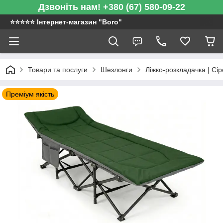
Дзвоніть нам! +380 (67) 580-09-22
⭐️⭐️⭐️⭐️⭐️ Інтернет-магазин "Boro"
Товари та послуги
Шезлонги
Ліжко-розкладачка | Сі
Преміум якість