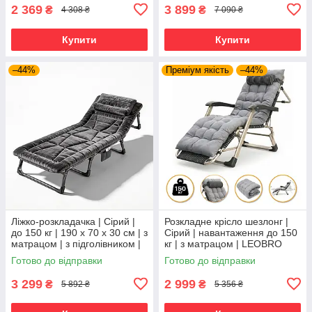
2 369
3 899
₴
₴
4 308 ₴
7 090 ₴
Купити
Купити
–44%
Преміум якість
–44%
Ліжко-розкладачка | Сірий |
Розкладне крісло шезлонг |
до 150 кг | 190 х 70 х 30 см | з
Сірий | навантаження до 150
матрацом | з підголівником |
кг | з матрацом | LEOBRO
WCG FB-S26-PV | для дому,
FCB-S01-PP | для
Готово до відправки
Готово до відправки
дачі та
комфортного відпочинку
3 299
2 999
₴
₴
5 892 ₴
5 356 ₴