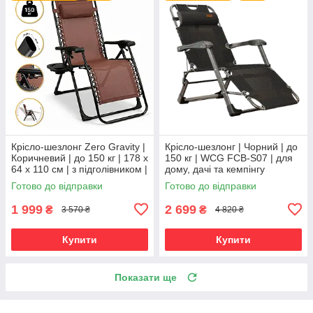
Крісло-шезлонг Zero Gravity |
Крісло-шезлонг | Чорний | до
Коричневий | до 150 кг | 178 х
150 кг | WCG FCB-S07 | для
64 х 110 см | з підголівником |
дому, дачі та кемпінгу
LEOBRO LB-ZGC-G2-BRN |
Готово до відправки
Готово до відправки
для дому, дачі
1 999
2 699
₴
₴
3 570 ₴
4 820 ₴
Купити
Купити
Показати ще