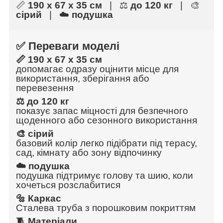
📏
190 х 67 х 35 см
| ⚖️
до 120 кг
| 🎨
сірий
| ☁️
подушка
✅ Переваги моделі
📏 190 х 67 х 35 см
допомагає одразу оцінити місце для
використання, зберігання або
перевезення
⚖️ до 120 кг
показує запас міцності для безпечного
щоденного або сезонного використання
🎨 сірий
базовий колір легко підібрати під терасу,
сад, кімнату або зону відпочинку
☁️ подушка
подушка підтримує голову та шию, коли
хочеться розслабитися
🔩 Каркас
Сталева труба з порошковим покриттям
🧵 Матеріали