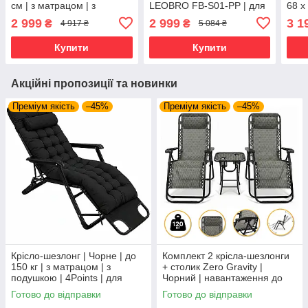
см | з матрацом | з
LEOBRO FB-S01-PP | для
68 х
підголівником | LEOBRO
дому, дачі та подорожей
підг
2 999
2 999
3 1
₴
₴
4 917 ₴
5 084 ₴
LB-FB-A1-GRY | для дому,
LB-F
дачі та
дачі
Купити
Купити
Акційні пропозиції та новинки
Преміум якість
–45%
Преміум якість
–45%
Крісло-шезлонг | Чорне | до
Комплект 2 крісла-шезлонги
150 кг | з матрацом | з
+ столик Zero Gravity |
подушкою | 4Points | для
Чорний | навантаження до
дому, дачі та відпочинку
120 кг | 2 крісла + столик |
Готово до відправки
Готово до відправки
LEOBRO LB-ZGT-F3-PLD |