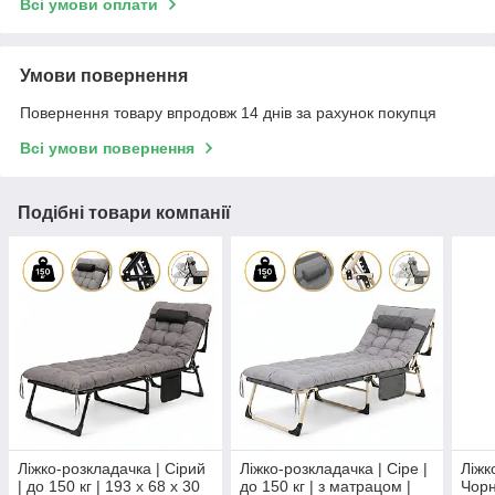
Всі умови оплати
Умови повернення
Повернення товару впродовж 14 днів за рахунок покупця
Всі умови повернення
Подібні товари компанії
Ліжко-розкладачка | Сірий
Ліжко-розкладачка | Сіре |
Ліжк
| до 150 кг | 193 х 68 х 30
до 150 кг | з матрацом |
Чорн