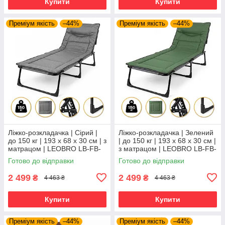
Купити
Купити
Преміум якість
–44%
Преміум якість
–44%
Ліжко-розкладачка | Сірий |
Ліжко-розкладачка | Зелений
до 150 кг | 193 х 68 х 30 см | з
| до 150 кг | 193 х 68 х 30 см |
матрацом | LEOBRO LB-FB-
з матрацом | LEOBRO LB-FB-
S1-GRY | для дому, дачі та
S1-GRN | для дому, дачі та
Готово до відправки
Готово до відправки
кемпінгу
кемпінгу
2 499
2 499
₴
₴
4 463 ₴
4 463 ₴
Купити
Купити
Преміум якість
–44%
Преміум якість
–44%