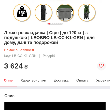
Ліжко-розкладачка | Сіре | до 120 кг | з
подушкою | LEOBRO LB-CC-K1-GRN | для
дому, дачі та подорожей
Немає в наявності
Код: LB-CC-K1-GRN
Роздріб
3 624
₴
Опис
Характеристики
Доставка
Оплата
Умови п
Опис