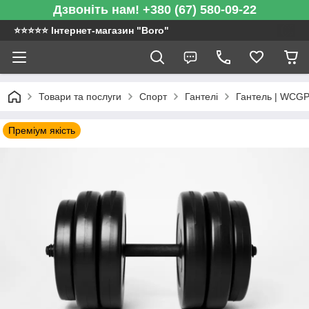
Дзвоніть нам! +380 (67) 580-09-22
⭐️⭐️⭐️⭐️⭐️ Інтернет-магазин "Boro"
Товари та послуги
Спорт
Гантелі
Гантель | WCGPR
Преміум якість