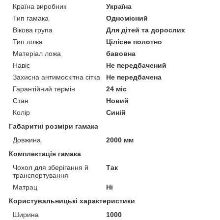
Країна виробник
Україна
Тип гамака
Одномісний
Вікова група
Для дітей та дорослих
Тип ложа
Цілісне полотно
Матеріал ложа
бавовна
Навіс
Не передбачений
Захисна антимоскітна сітка
Не передбачена
Гарантійний термін
24 міс
Стан
Новий
Колір
Синій
Габаритні розміри гамака
Довжина
2000 мм
Комплектація гамака
Чохол для зберігання й
Так
транспортування
Матрац
Ні
Користувальницькі характеристики
Ширина
1000