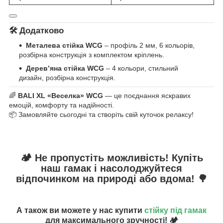
🛠️
Додатково
Металева стійка WCG
– профіль 2 мм, 6 кольорів,
розбірна конструкція з комплектом кріплень.
Дерев’яна стійка WCG
– 4 кольори, стильний
дизайн, розбірна конструкція.
🌈
BALI XL «Веселка» WCG
— це поєднання яскравих
емоцій, комфорту та надійності.
📦 Замовляйте сьогодні та створіть свій куточок релаксу!
🏕️ Не пропустіть можливість! Купіть
наш гамак і насолоджуйтеся
відпочинком на природі або вдома! 🌳
А також ви можете у нас купити
стійку під гамак
для максимального зручності! 🏕️