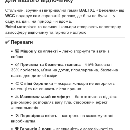
Стильний, зручний і витривалий гамак
BALI XL «Веселка»
від
WCG
подарує вам справжній релакс, де б ви не були — у
саду, на дачі, на природі чи вдома.
Якісні матеріали та насичені кольори створюють неповторну
атмосферу відпочинку та гарного настрою.
✅
Переваги
🎒
Мішок у комплекті
– легко згорнути та взяти з
собою.
🌿
Приємна та безпечна тканина
– 65% бавовна і
35% поліестер, м’яка на дотик, гіпоалергенна, безпечна
навіть для дитячої шкіри.
🎨
Стійкі барвники
– яскраві кольори не вигоряють
на сонці та не линяють після прання.
⚖
Максимальний комфорт
– багатоточкова підвіска
рівномірно розподіляє вагу тіла, створюючи ефект
«невагомості».
🛠
Перевірена якість
– контроль на кожному етапі
виробництва.
🛡
Гарантія 2 роки
– впевненість у довговічності та