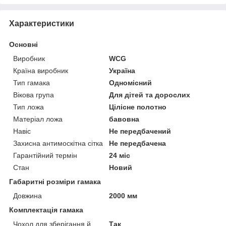
Характеристики
Основні
Виробник
WCG
Країна виробник
Україна
Тип гамака
Одномісний
Вікова група
Для дітей та дорослих
Тип ложа
Цілісне полотно
Матеріал ложа
бавовна
Навіс
Не передбачений
Захисна антимоскітна сітка
Не передбачена
Гарантійний термін
24 міс
Стан
Новий
Габаритні розміри гамака
Довжина
2000 мм
Комплектація гамака
Чохол для зберігання й
Так