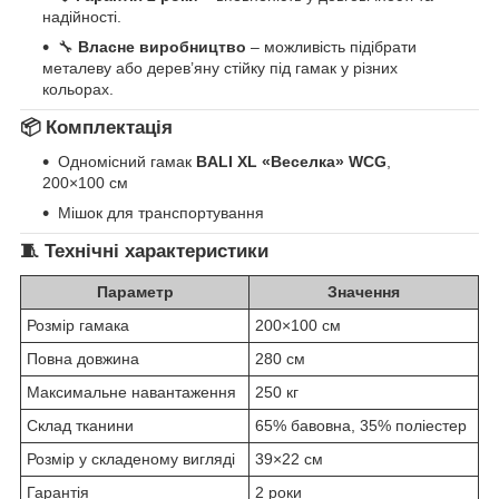
надійності.
🔧
Власне виробництво
– можливість підібрати
металеву або дерев’яну стійку під гамак у різних
кольорах.
📦
Комплектація
Одномісний гамак
BALI XL «Веселка» WCG
,
200×100 см
Мішок для транспортування
🧵
Технічні характеристики
Параметр
Значення
Розмір гамака
200×100 см
Повна довжина
280 см
Максимальне навантаження
250 кг
Склад тканини
65% бавовна, 35% поліестер
Розмір у складеному вигляді
39×22 см
Гарантія
2 роки