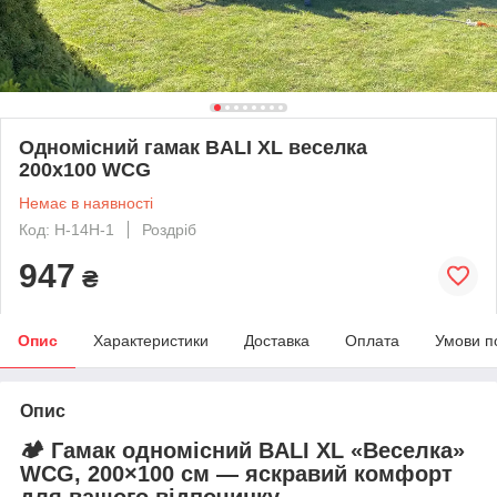
Одномісний гамак BALI XL веселка
200х100 WCG
Немає в наявності
Код: H-14H-1
Роздріб
947
₴
Опис
Характеристики
Доставка
Оплата
Умови п
Опис
🏕️
Гамак одномісний BALI XL «Веселка»
WCG, 200×100 см
— яскравий комфорт
для вашого відпочинку