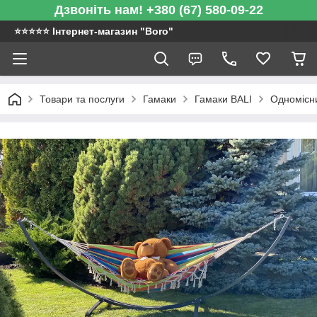
Дзвоніть нам! +380 (67) 580-09-22
⭐️⭐️⭐️⭐️⭐️ Інтернет-магазин "Boro"
Товари та послуги
Гамаки
Гамаки BALI
Одномісн