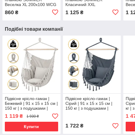
Веселка XL 200х100 WCG
Класичний XXL
Весе
200х150 WCG
200
860
1 125
1 1
₴
₴
Подібні товари компанії
Підвісне крісло-гамак |
Підвісне крісло-гамак |
Підв
Бежевий | 91 x 15 x 15 см |
Сірий | 91 x 15 x 15 см |
Сіри
150 кг | з подушками |
150 кг | з подушками |
кг |
LEOBRO LB-1115 | для
LEOBRO LB-1114 | для
LEOB
1 119
1 4
₴
1 930 ₴
дому, саду, балкона та
дому, саду, балкона та
дому
тераси
тераси
тера
1 722
₴
Купити