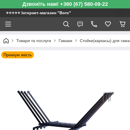
Дзвоніть нам! +380 (67) 580-09-22
⭐️⭐️⭐️⭐️⭐️ Інтернет-магазин "Boro"
Товари та послуги
Гамаки
Стойки(каркасы) для гам
Преміум якість