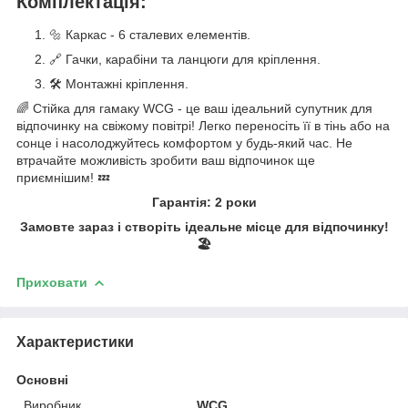
Комплектація:
🔩 Каркас - 6 сталевих елементів.
🔗 Гачки, карабіни та ланцюги для кріплення.
🛠️ Монтажні кріплення.
🌈 Стійка для гамаку WCG - це ваш ідеальний супутник для
відпочинку на свіжому повітрі! Легко переносіть її в тінь або на
сонце і насолоджуйтесь комфортом у будь-який час. Не
втрачайте можливість зробити ваш відпочинок ще
приємнішим! 💤
Гарантія: 2 роки
Замовте зараз і створіть ідеальне місце для відпочинку!
🏖️
Приховати
Характеристики
Основні
Виробник
WCG