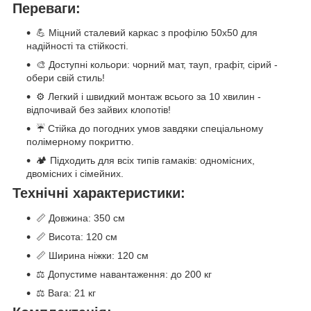
Переваги:
💪 Міцний сталевий каркас з профілю 50х50 для
надійності та стійкості.
🎨 Доступні кольори: чорний мат, тауп, графіт, сірий -
обери свій стиль!
⚙️ Легкий і швидкий монтаж всього за 10 хвилин -
відпочивай без зайвих клопотів!
☔ Стійка до погодних умов завдяки спеціальному
полімерному покриттю.
🏕️ Підходить для всіх типів гамаків: одномісних,
двомісних і сімейних.
Технічні характеристики:
📏 Довжина: 350 см
📏 Висота: 120 см
📏 Ширина ніжки: 120 см
⚖️ Допустиме навантаження: до 200 кг
⚖️ Вага: 21 кг