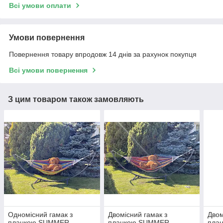
Всі умови оплати
Умови повернення
Повернення товару впродовж 14 днів за рахунок покупця
Всі умови повернення
З цим товаром також замовляють
Одномісний гамак з
Двомісний гамак з
Двом
планкою SUMMER
планкою SUMMER
пла