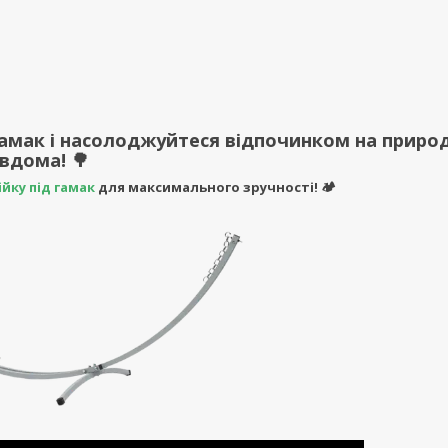
 гамак і насолоджуйтеся відпочинком на природ
вдома! 🌳
ійку під гамак
для максимального зручності! 🏕️