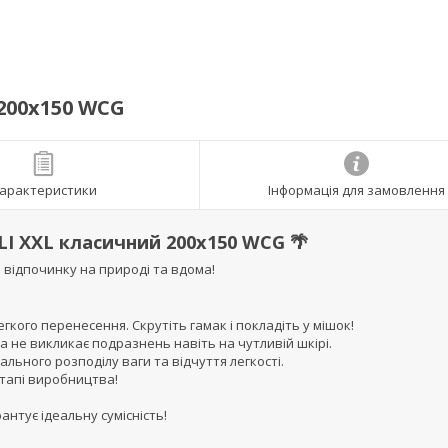
200х150 WCG
арактеристики
Інформація для замовлення
LI XXL класичний 200х150 WCG 🌴
 відпочинку на природі та вдома!
егкого перенесення. Скрутіть гамак і покладіть у мішок!
а не викликає подразнень навіть на чутливій шкірі.
ального розподілу ваги та відчуття легкості.
етапі виробництва!
антує ідеальну сумісність!