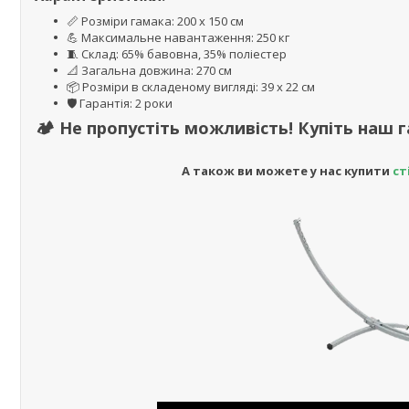
📏 Розміри гамака: 200 х 150 см
💪 Максимальне навантаження: 250 кг
🧵 Склад: 65% бавовна, 35% поліестер
📐 Загальна довжина: 270 см
📦 Розміри в складеному вигляді: 39 х 22 см
🛡️ Гарантія: 2 роки
🏕️ Не пропустіть можливість! Купіть наш
А також ви можете у нас купити
ст