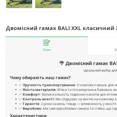
Двомісний гамак BALI XXL класичний 
Опис
Х
🌴 Двомісний гамак BA
Ідеальний вибір для
Чому обирають наш гамак?
✅
Зручність транспортування:
У комплекті мішок для л
✅
Якість матеріалів:
М'яка та гіпоалергенна бавовна, як
✅
Комфорт:
Велика кількість підвісних канатів для оптим
✅
Контроль якості:
Ми слідкуємо за якістю на кожному 
✅
Гарантія:
2 роки на весь товар — впевненість у якості!
✅
Виробник:
Ми самі виробляємо гамаки та стійки, що гар
Характеристики: