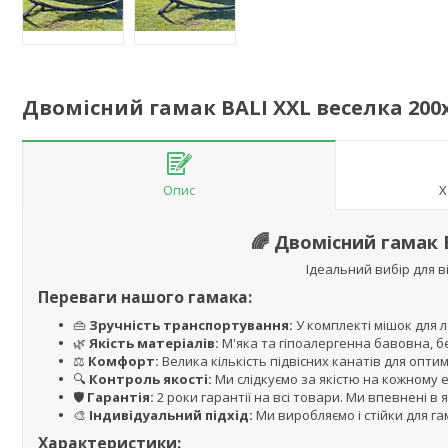
Двомісний гамак BALI XXL веселка 200
Опис
Х
🌈 Двомісний гамак 
Ідеальний вибір для в
Переваги нашого гамака:
👜
Зручність транспортування:
У комплекті мішок для л
🌿
Якість матеріалів:
М'яка та гіпоалергенна бавовна, бе
⚖️
Комфорт:
Велика кількість підвісних канатів для оптим
🔍
Контроль якості:
Ми слідкуємо за якістю на кожному
🛡️
Гарантія:
2 роки гарантії на всі товари. Ми впевнені в 
🎨
Індивідуальний підхід:
Ми виробляємо і стійки для га
Характеристики: