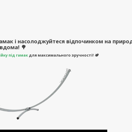
 гамак і насолоджуйтеся відпочинком на природ
вдома! 🌳
ійку під гамак
для максимального зручності! 🏕️