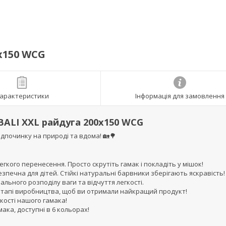
х150 WCG
арактеристики
Інформація для замовлення
BALI XXL райдуга 200х150 WCG
ідпочинку на природі та вдома! 🏡🌳
егкого перенесення. Просто скрутіть гамак і покладіть у мішок!
зпечна для дітей. Стійкі натуральні барвники зберігають яскравість!
ального розподілу ваги та відчуття легкості.
 етапі виробництва, щоб ви отримали найкращий продукт!
якості нашого гамака!
мака, доступні в 6 кольорах!