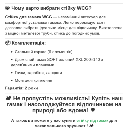
🧩
Чому варто вибрати стійку WCG?
Стійка для гамака WCG
— незамінний аксесуар для
комфортної установки гамака. Легко переміщується і
дозволяє вибрати ідеальне місце для відпочинку. Виготовлена
з міцної металевої труби, стійка до погодних умов.
📦
Комплектація:
Стальний каркас (6 елементів)
Двомісний гамак SOFT зелений XXL 200×140 з
дерев'яними планками
Гачки, карабіни, ланцюги
Монтажні кріплення
Гарантія: 2 роки
🏕️ Не пропустіть можливість! Купіть наш
гамак і насолоджуйтеся відпочинком на
природі або вдома! 🌳
А також ви можете у нас купити
стійку під гамак
для
максимального зручності! 🏕️