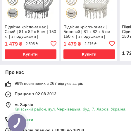
Підвісне крісло-гамак |
Підвісне крісло-гамак |
Підв
Сірий | 81 x 82 x 5 см | 150
Бежевий | 81 x 82 x 5 см |
Сіри
кг | з подушками |
150 кг | з подушками |
150 
LEOBRO LB-1107 | для
LEOBRO LB-1106 | для
LEOB
1 479
1 479
₴
₴
2 595 ₴
2 276 ₴
дому, саду, балкона та
дому, саду, балкона та
дому
тераси
тераси
тера
1 7
Купити
Купити
Про нас
98% позитивних з 267 відгуків за рік
Працює з 02.08.2012
м. Харків
Київський район, вул. Чернівецька, буд. 7, Харків, Україна
Контакти
Сьогодні працює з 10:00 до 18:00