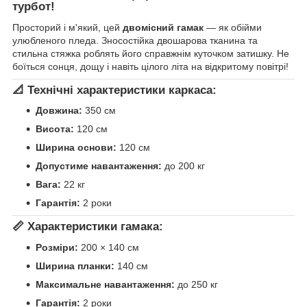
турбот!
Просторий і м'який, цей
двомісний гамак
— як обійми
улюбленого пледа. Зносостійка двошарова тканина та
стильна стяжка роблять його справжнім куточком затишку. Не
боїться сонця, дощу і навіть цілого літа на відкритому повітрі!
📐
Технічні характеристики каркаса:
Довжина:
350 см
Висота:
120 см
Ширина основи:
120 см
Допустиме навантаження:
до 200 кг
Вага:
22 кг
Гарантія:
2 роки
📏
Характеристики гамака:
Розміри:
200 × 140 см
Ширина планки:
140 см
Максимальне навантаження:
до 250 кг
Гарантія:
2 роки