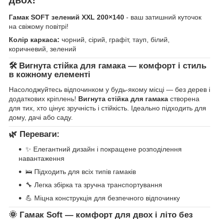
Гамак SOFT зелений XXL 200×140
- ваш затишний куточок
на свіжому повітрі!
Колір каркаса:
чорний, сірий, графіт, тауп, білий,
коричневий, зелений
🛠
Вигнута стійка для гамака — комфорт і стиль
в кожному елементі
Насолоджуйтесь відпочинком у будь-якому місці — без дерев і
додаткових кріплень!
Вигнута стійка для гамака
створена
для тих, хто цінує зручність і стійкість. Ідеально підходить для
дому, дачі або саду.
🌿
Переваги:
✨ Елегантний дизайн і покращене розподілення
навантаження
🛌 Підходить для всіх типів гамаків
🔧 Легка збірка та зручна транспортування
💪 Міцна конструкція для безпечного відпочинку
🌞
Гамак Soft — комфорт для двох і літо без