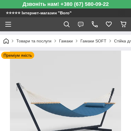
Дзвоніть нам! +380 (67) 580-09-22
⭐️⭐️⭐️⭐️⭐️ Інтернет-магазин "Boro"
Товари та послуги
Гамаки
Гамаки SOFT
Стійка д
Преміум якість