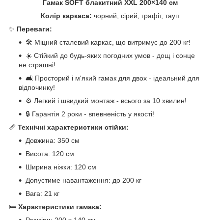
Гамак SOFT блакитний XXL 200×140 см
Колір каркаса:
чорний, сірий, графіт, тауп
✨
Переваги:
🛠️ Міцний сталевий каркас, що витримує до 200 кг!
☀️ Стійкий до будь-яких погодних умов - дощ і сонце
не страшні!
🛋️ Просторий і м'який гамак для двох - ідеальний для
відпочинку!
⚙️ Легкий і швидкий монтаж - всього за 10 хвилин!
🔒 Гарантія 2 роки - впевненість у якості!
📏
Технічні характеристики стійки:
Довжина: 350 см
Висота: 120 см
Ширина ніжки: 120 см
Допустиме навантаження: до 200 кг
Вага: 21 кг
🛏️
Характеристики гамака:
Розміри: 200 х 140 см