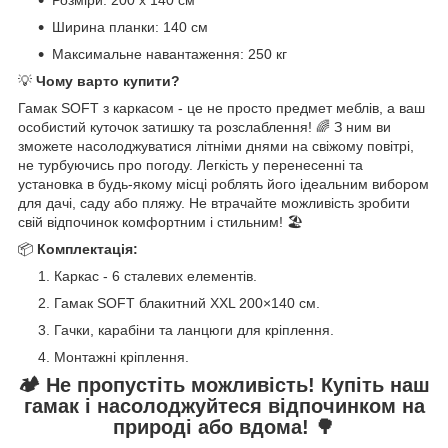
Ширина планки: 140 см
Максимальне навантаження: 250 кг
💡
Чому варто купити?
Гамак SOFT з каркасом - це не просто предмет меблів, а ваш
особистий куточок затишку та розслаблення! 🌈 З ним ви
зможете насолоджуватися літніми днями на свіжому повітрі,
не турбуючись про погоду. Легкість у перенесенні та
установка в будь-якому місці роблять його ідеальним вибором
для дачі, саду або пляжу. Не втрачайте можливість зробити
свій відпочинок комфортним і стильним! 🏖️
📦
Комплектація:
Каркас - 6 сталевих елементів.
Гамак SOFT блакитний XXL 200×140 см.
Гачки, карабіни та ланцюги для кріплення.
Монтажні кріплення.
🏕️ Не пропустіть можливість! Купіть наш
гамак і насолоджуйтеся відпочинком на
природі або вдома! 🌳