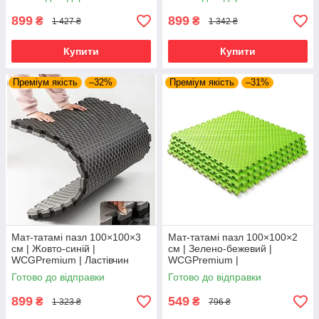
поверхня жовто-чорний
поверхня
899
899
₴
₴
1 427 ₴
1 342 ₴
Купити
Купити
Преміум якість
–32%
Преміум якість
–31%
Мат-татамі пазл 100×100×3
Мат-татамі пазл 100×100×2
см | Жовто-синій |
см | Зелено-бежевий |
WCGPremium | Ластівчин
WCGPremium |
хвіст, рельєфна антиковзка
Універсальний, підходить для
Готово до відправки
Готово до відправки
поверхня черно-серый
залу та дому
899
549
₴
₴
1 323 ₴
796 ₴