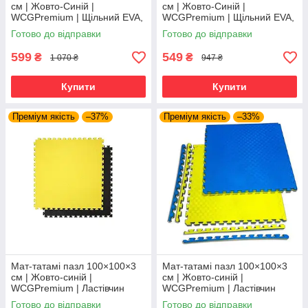
см | Жовто-Синій |
см | Жовто-Синій |
WCGPremium | Щільний EVA,
WCGPremium | Щільний EVA,
спортивний рівень бежево-
спортивний рівень
Готово до відправки
Готово до відправки
зелений
599
549
₴
₴
1 070 ₴
947 ₴
Купити
Купити
Преміум якість
–37%
Преміум якість
–33%
Мат-татамі пазл 100×100×3
Мат-татамі пазл 100×100×3
см | Жовто-синій |
см | Жовто-синій |
WCGPremium | Ластівчин
WCGPremium | Ластівчин
хвіст, рельєфна антиковзка
хвіст, рельєфна антиковзка
Готово до відправки
Готово до відправки