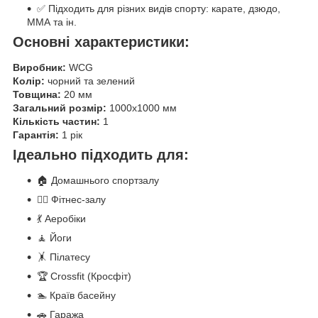
✅ Підходить для різних видів спорту: карате, дзюдо,
ММА та ін.
Основні характеристики:
Виробник:
WCG
Колір:
чорний та зелений
Товщина:
20 мм
Загальний розмір:
1000х1000 мм
Кількість частин:
1
Гарантія:
1 рік
Ідеально підходить для:
🏠 Домашнього спортзалу
🏋️‍♀️ Фітнес-залу
💃 Аеробіки
🧘 Йоги
🤸 Пілатесу
🏆 Crossfit (Кросфіт)
🏊 Країв басейну
🚗 Гаража