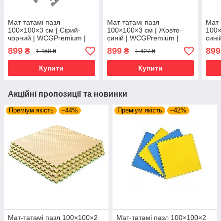
Мат-татамі пазл
Мат-татамі пазл
Мат-
100×100×3 см | Сірий-
100×100×3 см | Жовто-
100×
чорний | WCGPremium |
синій | WCGPremium |
сині
Захисне покриття,
Ластівчин хвіст, рельєфна
Ласт
899
899
899
₴
₴
1 450 ₴
1 427 ₴
нековзка поверхня
антиковзка поверхня
анти
жовто-чорний
Купити
Купити
Акційні пропозиції та новинки
Преміум якість
–44%
Преміум якість
–42%
Мат-татамі пазл 100×100×2
Мат-татамі пазл 100×100×2