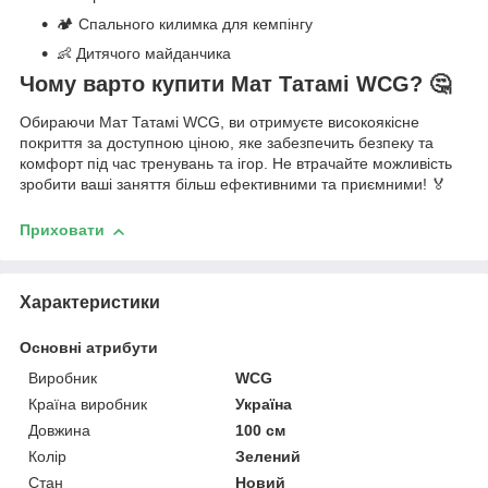
🏕️ Спального килимка для кемпінгу
👶 Дитячого майданчика
Чому варто купити Мат Татамі WCG? 🤔
Обираючи Мат Татамі WCG, ви отримуєте високоякісне
покриття за доступною ціною, яке забезпечить безпеку та
комфорт під час тренувань та ігор. Не втрачайте можливість
зробити ваші заняття більш ефективними та приємними! 🏅
Приховати
Характеристики
Основні атрибути
Виробник
WCG
Країна виробник
Україна
Довжина
100 см
Колір
Зелений
Стан
Новий