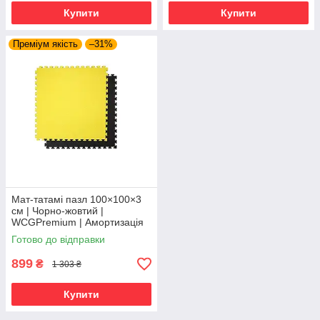
Купити
Купити
Преміум якість
–31%
Мат-татамі пазл 100×100×3
см | Чорно-жовтий |
WCGPremium | Амортизація
для тренувань, щільний EVA
Готово до відправки
899
₴
1 303 ₴
Купити