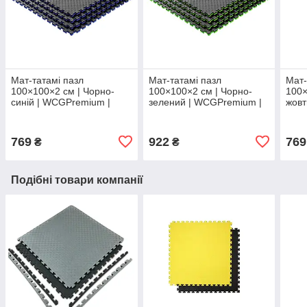
Мат-татамі пазл
Мат-татамі пазл
Мат-
100×100×2 см | Чорно-
100×100×2 см | Чорно-
100×
синій | WCGPremium |
зелений | WCGPremium |
жовт
Щільний EVA, ластівчин
Спортивне покриття,
Підх
хвіст, амортизаційне
міцний EVA, зчеплення з
бойо
покриття
поверхнею
769
922
769
₴
₴
Подібні товари компанії