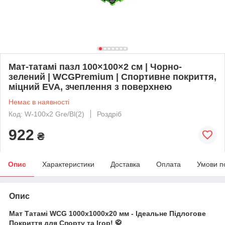
Мат-татамі пазл 100×100×2 см | Чорно-
зелений | WCGPremium | Спортивне покриття,
міцний EVA, зчеплення з поверхнею
Немає в наявності
Код: W-100х2 Gre/Bl(2)
Роздріб
922
₴
Опис
Характеристики
Доставка
Оплата
Умови п
Опис
Мат Татамі WCG 1000х1000х20 мм - Ідеальне Підлогове
Покриття для Спорту та Ігор! 🥋