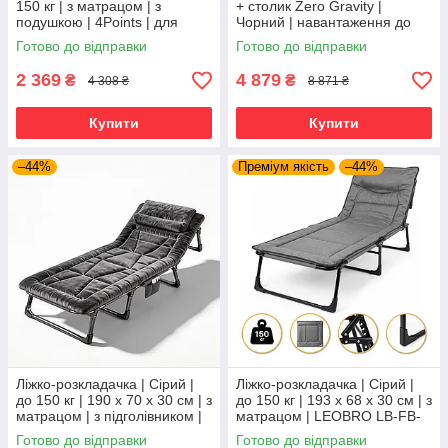
150 кг | з матрацом | з
+ столик Zero Gravity |
подушкою | 4Points | для
Чорний | навантаження до
дому, дачі та відпочинку
120 кг | 2 крісла + столик |
Готово до відправки
Готово до відправки
LEOBRO LB-ZGT-F3-PLD |
2 369
4 879
₴
₴
4 308 ₴
8 871 ₴
Купити
Купити
–44%
Преміум якість
–44%
Ліжко-розкладачка | Сірий |
Ліжко-розкладачка | Сірий |
до 150 кг | 190 х 70 х 30 см | з
до 150 кг | 193 х 68 х 30 см | з
матрацом | з підголівником |
матрацом | LEOBRO LB-FB-
WCG FB-S26-PV | для дому,
S1-GRY | для дому, дачі та
Готово до відправки
Готово до відправки