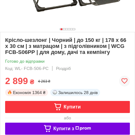
Крісло-шезлонг | Чорний | до 150 кг | 178 х 66
х 30 см | з матрацом | з підголівником | WCG
FCB-S06PP | для дому, дачі та кемпінгу
Готово до відправки
Код: WL- FCB-S06-PС
Роздріб
2 899
₴
4 263 ₴
Економія
1364 ₴
Залишилось
28 днів
Купити
або
Купити з