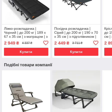
Ліжко-розкладачка |
Похідна розкладачка |
Кріс
Чорний | до 200 кг | 189 х
Сірий | до 200 кг | 190 х 70
до 1
67 х 35 см | з матрацом | з
х 35 см | з підголівником |
см |
підголівником | WCG CC-
з чохлом | WCG CC-S01 |
FCB-
2 949
2 449
2 8
₴
₴
4 337 ₴
3 711 ₴
S10 | для дому, дачі та
для дому, дачі та кемпінгу
та к
кемпінгу
Купити
Купити
Подібні товари компанії