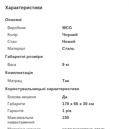
Характеристики
Основні
Виробник
WCG
Колір
Чорний
Стан
Новий
Матеріал
Сталь
Габаритні розміри
Вага
9 кг
Комплектація
Матрац
Так
Користувальницькі характеристики
Бокова кишеня
Да
Габарити
178 х 66 х 30 см
Гарантія
1 рік
Максимальне
150
навантаження
Матеріал каркаса
холоднокатана сталь