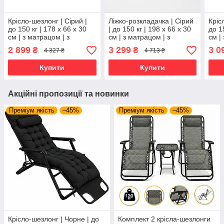
Крісло-шезлонг | Сірий |
Ліжко-розкладачка | Сірий
Кріс
до 150 кг | 178 х 66 х 30
| до 150 кг | 198 х 66 х 30
до 1
см | з матрацом | з
см | з матрацом | з
см |
підголівником | WCG FCB-
підголівником | WCG FB-
підг
2 899
3 299
3 0
₴
₴
4 327 ₴
4 713 ₴
S03PС | для дому, дачі та
S25 | для дому, дачі та
S06P
кемпінгу
кемпінгу
кемп
Купити
Купити
Акційні пропозиції та новинки
Преміум якість
–45%
Преміум якість
–45%
Крісло-шезлонг | Чорне | до
Комплект 2 крісла-шезлонги