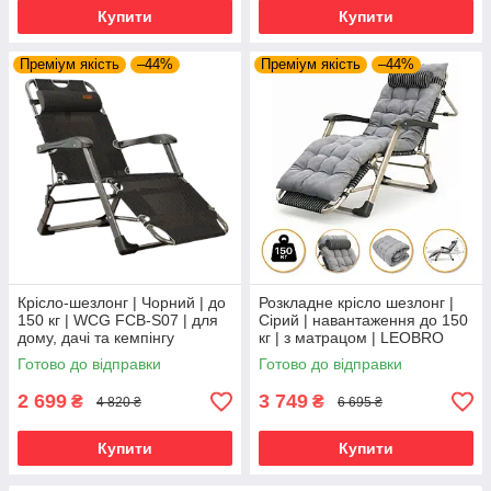
Купити
Купити
Преміум якість
–44%
Преміум якість
–44%
Крісло-шезлонг | Чорний | до
Розкладне крісло шезлонг |
150 кг | WCG FCB-S07 | для
Сірий | навантаження до 150
дому, дачі та кемпінгу
кг | з матрацом | LEOBRO
FCB-S01-PP | для
Готово до відправки
Готово до відправки
комфортного відпочинку
2 699
3 749
₴
₴
4 820 ₴
6 695 ₴
Купити
Купити