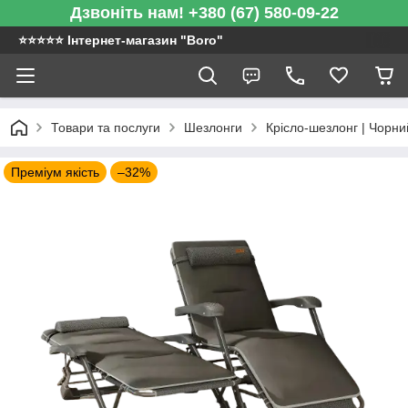
Дзвоніть нам! +380 (67) 580-09-22
⭐️⭐️⭐️⭐️⭐️ Інтернет-магазин "Boro"
Товари та послуги
Шезлонги
Крісло-шезлонг | Чорний
Преміум якість
–32%