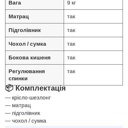
Вага
9 кг
Матрац
так
Підголівник
так
Чохол / сумка
так
Бокова кишеня
так
Регулювання
так
спинки
📦 Комплектація
— крісло-шезлонг
— матрац
— підголівник
— чохол / сумка