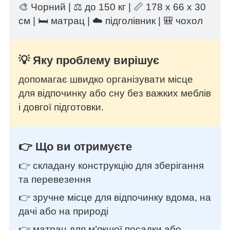
🎨 Чорний | ⚖️ до 150 кг | 📏 178 х 66 х 30
см | 🛏️ матрац | ☁️ підголівник | 🎒 чохол
💡 Яку проблему вирішує
допомагає швидко організувати місце
для відпочинку або сну без важких меблів
і довгої підготовки.
👉 Що ви отримуєте
👉 складану конструкцію для зберігання
та перевезення
👉 зручне місце для відпочинку вдома, на
дачі або на природі
👉 матрац для м’якшої посадки або