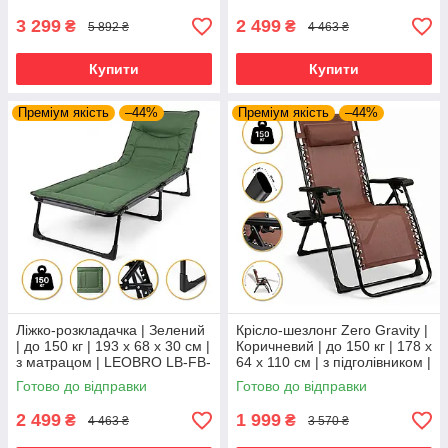
дачі та
кемпінгу
3 299
2 499
₴
₴
5 892 ₴
4 463 ₴
Купити
Купити
Преміум якість
–44%
Преміум якість
–44%
Ліжко-розкладачка | Зелений
Крісло-шезлонг Zero Gravity |
| до 150 кг | 193 х 68 х 30 см |
Коричневий | до 150 кг | 178 х
з матрацом | LEOBRO LB-FB-
64 х 110 см | з підголівником |
S1-GRN | для дому, дачі та
LEOBRO LB-ZGC-G2-BRN |
Готово до відправки
Готово до відправки
кемпінгу
для дому, дачі
2 499
1 999
₴
₴
4 463 ₴
3 570 ₴