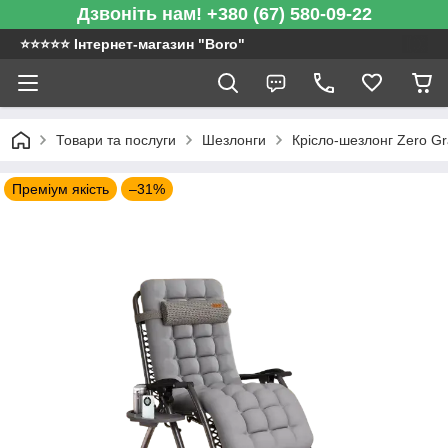
Дзвоніть нам! +380 (67) 580-09-22
⭐️⭐️⭐️⭐️⭐️ Інтернет-магазин "Boro"
Товари та послуги
Шезлонги
Крісло-шезлонг Zero Grav
Преміум якість
–31%