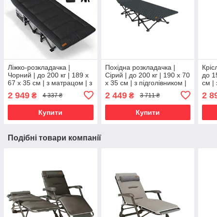
Ліжко-розкладачка |
Похідна розкладачка |
Кріс
Чорний | до 200 кг | 189 х
Сірий | до 200 кг | 190 х 70
до 1
67 х 35 см | з матрацом | з
х 35 см | з підголівником |
см |
підголівником | WCG CC-
з чохлом | WCG CC-S01 |
FCB-
2 949
2 449
2 8
₴
₴
4 337 ₴
3 711 ₴
S10 | для дому, дачі та
для дому, дачі та кемпінгу
та к
кемпінгу
Купити
Купити
Подібні товари компанії