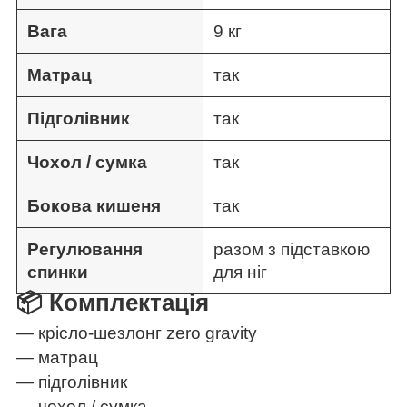
Вага
9 кг
Матрац
так
Підголівник
так
Чохол / сумка
так
Бокова кишеня
так
Регулювання
разом з підставкою
спинки
для ніг
📦 Комплектація
— крісло-шезлонг zero gravity
— матрац
— підголівник
— чохол / сумка