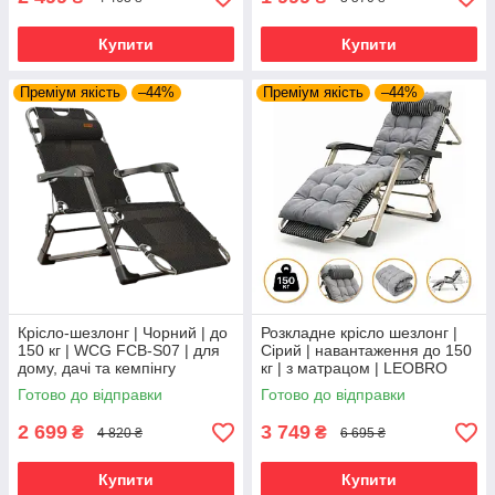
Купити
Купити
Преміум якість
–44%
Преміум якість
–44%
Крісло-шезлонг | Чорний | до
Розкладне крісло шезлонг |
150 кг | WCG FCB-S07 | для
Сірий | навантаження до 150
дому, дачі та кемпінгу
кг | з матрацом | LEOBRO
FCB-S01-PP | для
Готово до відправки
Готово до відправки
комфортного відпочинку
2 699
3 749
₴
₴
4 820 ₴
6 695 ₴
Купити
Купити