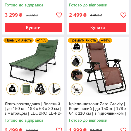
WCG FB-S26-PV | для дому,
S1-GRY | для дому, дачі та
Готово до відправки
Готово до відправки
дачі та
кемпінгу
3 299
2 499
₴
₴
5 892 ₴
4 463 ₴
Купити
Купити
Преміум якість
–44%
Преміум якість
–44%
Ліжко-розкладачка | Зелений
Крісло-шезлонг Zero Gravity |
| до 150 кг | 193 х 68 х 30 см |
Коричневий | до 150 кг | 178 х
з матрацом | LEOBRO LB-FB-
64 х 110 см | з підголівником |
S1-GRN | для дому, дачі та
LEOBRO LB-ZGC-G2-BRN |
Готово до відправки
Готово до відправки
кемпінгу
для дому, дачі
2 499
1 999
₴
₴
4 463 ₴
3 570 ₴