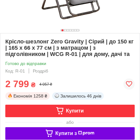
Крісло-шезлонг Zero Gravity | Сірий | до 150 кг
| 165 х 66 х 77 см | з матрацом | з
підголівником | WCG R-01 | для дому, дачі та
Готово до відправки
Код: R-01
Роздріб
2 799
₴
4 057 ₴
Економія
1258 ₴
Залишилось
46 днів
Купити
або
Купити з