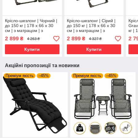
Крісло-шезлонг | Чорний |
Крісло-шезлонг | Сірий |
Кріс
до 150 кг | 178 х 66 х 30
до 150 кг | 178 х 66 х 30
Grav
см | з матрацом | з
см | з матрацом | з
кг | 
підголівником | WCG FCB-
підголівником | WCG FCB-
матр
2 899
2 899
2 7
₴
₴
4 263 ₴
4 327 ₴
S06PP | для дому, дачі та
S03PС | для дому, дачі та
підг
кемпінгу
кемпінгу
R03-
Купити
Купити
Акційні пропозиції та новинки
Преміум якість
–45%
Преміум якість
–45%