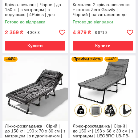
Крісло-шезлонг | Чорне | до
Комплект 2 крісла-шезлонги
150 кг | з матрацом | з
+ столик Zero Gravity |
подушкою | 4Points | для
Чорний | навантаження до
дому, дачі та відпочинку
120 кг | 2 крісла + столик |
Готово до відправки
Готово до відправки
LEOBRO LB-ZGT-F3-PLD |
2 369
4 879
₴
₴
4 308 ₴
8 871 ₴
Купити
Купити
–44%
Преміум якість
–44%
Ліжко-розкладачка | Сірий |
Ліжко-розкладачка | Сірий |
до 150 кг | 190 х 70 х 30 см | з
до 150 кг | 193 х 68 х 30 см | з
матрацом | з підголівником |
матрацом | LEOBRO LB-FB-