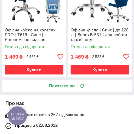
Офісне крісло на колесах
Офісне крісло | Синє | до 120
PRO-LT619 | Синє |
кг | Bonro B-531 | для роботи
Ергономічне сидіння
та кабінету
Готово до відправки
Готово до відправки
1 469
1 469
₴
₴
2 533 ₴
2 533 ₴
Купити
Купити
Показати ще
Про нас
98% позитивних з 267 відгуків за рік
КНОПКА
ЗВ'ЯЗКУ
Працює з 02.08.2012