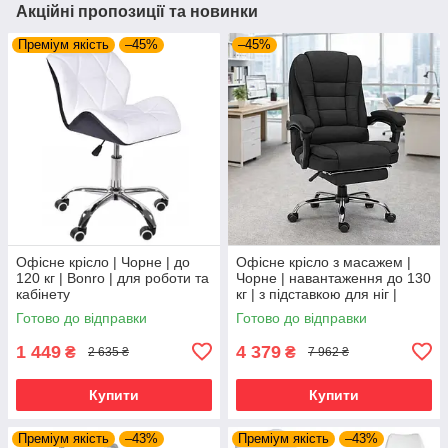
Акційні пропозиції та новинки
Преміум якість
–45%
–45%
Офісне крісло | Чорне | до
Офісне крісло з масажем |
120 кг | Bonro | для роботи та
Чорне | навантаження до 130
кабінету
кг | з підставкою для ніг |
Axeon VIP | м’яка тканина
Готово до відправки
Готово до відправки
для дому та офісу
1 449
4 379
₴
₴
2 635 ₴
7 962 ₴
Купити
Купити
Преміум якість
–43%
Преміум якість
–43%