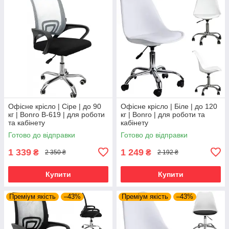
Офісне крісло | Сіре | до 90
Офісне крісло | Біле | до 120
кг | Bonro B-619 | для роботи
кг | Bonro | для роботи та
та кабінету
кабінету
Готово до відправки
Готово до відправки
1 339
1 249
₴
₴
2 350 ₴
2 192 ₴
Купити
Купити
Преміум якість
–43%
Преміум якість
–43%