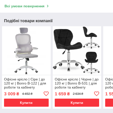
Всі умови повернення
Подібні товари компанії
Офісне крісло | Сіре | до
Офісне крісло | Чорне | до
Офіс
120 кг | Bonro B-122 | для
120 кг | Bonro B-531 | для
120 
роботи та кабінету
роботи та кабінету
робо
3 009
1 659
1 5
₴
₴
4 492 ₴
2 634 ₴
Купити
Купити