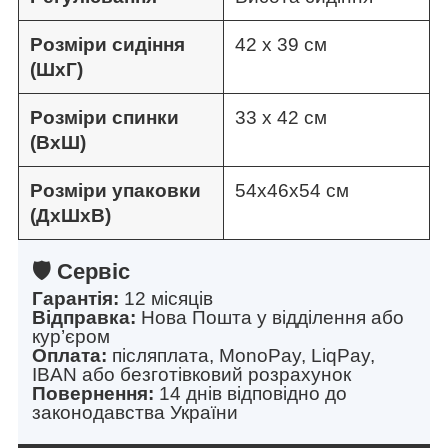
Розміри сидіння
42 х 39 см
(ШхГ)
Розміри спинки
33 х 42 см
(ВхШ)
Розміри упаковки
54х46х54 см
(ДхШхВ)
🛡️ Сервіс
Гарантія:
12 місяців
Відправка:
Нова Пошта у відділення або
кур’єром
Оплата:
післяплата, MonoPay, LiqPay,
IBAN або безготівковий розрахунок
Повернення:
14 днів відповідно до
законодавства України