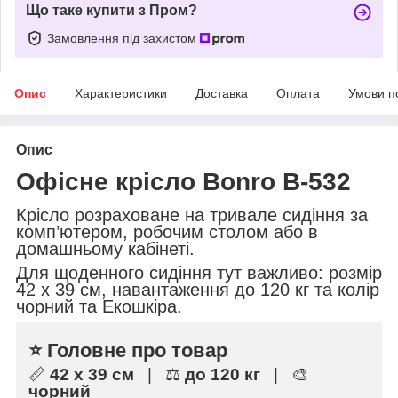
Що таке купити з Пром?
Замовлення під захистом
Опис
Характеристики
Доставка
Оплата
Умови п
Опис
Офісне крісло Bonro B-532
Крісло розраховане на тривале сидіння за
комп’ютером, робочим столом або в
домашньому кабінеті.
Для щоденного сидіння тут важливо: розмір
42 x 39 см, навантаження до 120 кг та колір
чорний та Екошкіра.
⭐ Головне про товар
📏
42 x 39 см
| ⚖️
до 120 кг
| 🎨
чорний