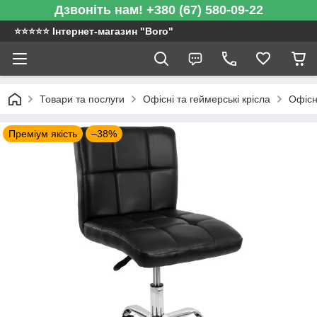
Дзвоніть нам! +380 (67) 580-09-22
⭐️⭐️⭐️⭐️⭐️ Інтернет-магазин "Boro"
Товари та послуги
Офісні та геймерські крісла
Офісн
Преміум якість
–38%