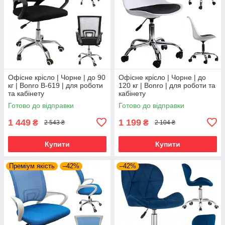
Офісне крісло | Чорне | до 90
Офісне крісло | Чорне | до
кг | Bonro B-619 | для роботи
120 кг | Bonro | для роботи та
та кабінету
кабінету
Готово до відправки
Готово до відправки
1 449
1 199
₴
₴
2 543 ₴
2 104 ₴
Купити
Купити
Преміум якість
–42%
–42%