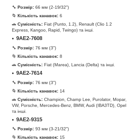
🔧
Розмір:
66 мм (2-19/32")
🌀
Кількість канавок:
6
🚗
Сумісність:
Fiat (Punto, 1.2), Renault (Clio 1.2
Express, Kangoo, Rapid, Twingo) та інші.
9AE2-7608
🔧
Розмір:
76 мм (3")
🌀
Кількість канавок:
8
🚗
Сумісність:
Fiat (Marea), Lancia (Delta) та інші.
9AE2-7614
🔧
Розмір:
76 мм (3")
🌀
Кількість канавок:
14
🚗
Сумісність:
Champion, Champ Lee, Purolator, Mopar,
VW, Porsche, Mercedes-Benz, BMW, Audi (IBA3TD), Opel
та інші.
9AE2-9315
🔧
Розмір:
93 мм (3-21/32")
🌀
Кількість канавок:
15