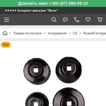
Дзвоніть нам! +380 (67) 580-09-22
⭐️⭐️⭐️⭐️⭐️ Інтернет-магазин "Boro"
Товари та послуги
Інструменти
LD
Ручний інстру
Топ