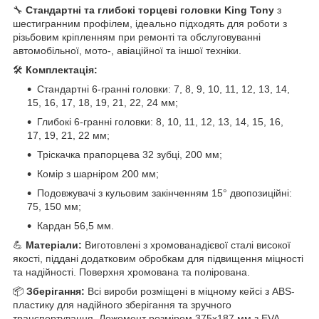
🔧
Стандартні та глибокі торцеві головки King Tony
з
шестигранним профілем, ідеально підходять для роботи з
різьбовим кріпленням при ремонті та обслуговуванні
автомобільної, мото-, авіаційної та іншої техніки.
🛠️
Комплектація:
Стандартні 6-гранні головки: 7, 8, 9, 10, 11, 12, 13, 14,
15, 16, 17, 18, 19, 21, 22, 24 мм;
Глибокі 6-гранні головки: 8, 10, 11, 12, 13, 14, 15, 16,
17, 19, 21, 22 мм;
Тріскачка прапорцева 32 зубці, 200 мм;
Комір з шарніром 200 мм;
Подовжувачі з кульовим закінченням 15° двопозиційні:
75, 150 мм;
Кардан 56,5 мм.
💪
Матеріали:
Виготовлені з хромованадієвої сталі високої
якості, піддані додатковим обробкам для підвищення міцності
та надійності. Поверхня хромована та полірована.
📦
Зберігання:
Всі вироби розміщені в міцному кейсі з ABS-
пластику для надійного зберігання та зручного
транспортування. Ложемент розміром 375x187 мм з EVA –