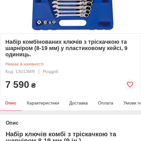
Набір комбінованих ключів з тріскачкою та
шарніром (8-19 мм) у пластиковому кейсі, 9
одиниць.
Немає в наявності
Код: 13013MR
Роздріб
7 590
₴
Опис
Характеристики
Доставка
Оплата
Умови п
Опис
Набір ключів комбі з тріскачкою та
шарніром 8-19 мм (9 ін.)