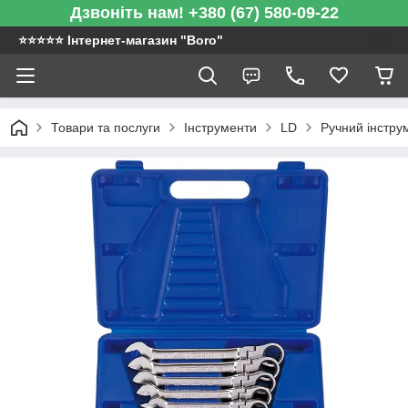
Дзвоніть нам! +380 (67) 580-09-22
⭐️⭐️⭐️⭐️⭐️ Інтернет-магазин "Boro"
Товари та послуги
Інструменти
LD
Ручний інстру