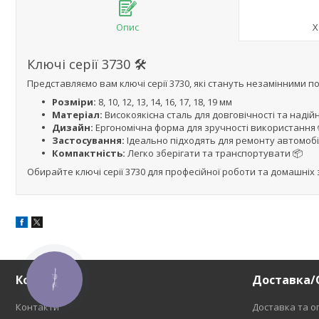
Опис
Х
Ключі серії 3730 🛠️
Представляємо вам ключі серії 3730, які стануть незамінними п
Розміри:
8, 10, 12, 13, 14, 16, 17, 18, 19 мм
Матеріал:
Високоякісна сталь для довговічності та надійн
Дизайн:
Ергономічна форма для зручності використання 
Застосування:
Ідеально підходять для ремонту автомобіл
Компактність:
Легко зберігати та транспортувати 📦
Обирайте ключі серії 3730 для професійної роботи та домашніх 
Контакти
Доставка/
КНОПКА
ЗВ'ЯЗКУ
Контакти
Доставка та о