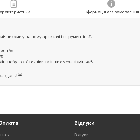
арактеристики
Інформація для замовлення
омічниками у вашому арсеналі інструментів! 💪
ості 🔩
🤲
ів, побутової техніки та інших механізмів 🚗🔧
завдань! 🌟
Оплата
Відгуки
плата
Відгуки