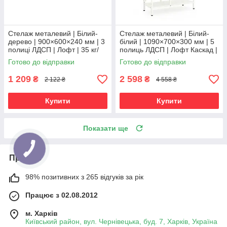
Стелаж металевий | Білий-
Стелаж металевий | Білий-
дерево | 900×600×240 мм | 3
білий | 1090×700×300 мм | 5
полиці ЛДСП | Лофт | 35 кг/
полиць ЛДСП | Лофт Каскад |
полицю | для дому, офісу та
35 кг/полицю | для дому,
Готово до відправки
Готово до відправки
вітальні
офісу та вітальні
1 209
2 598
₴
₴
2 122 ₴
4 558 ₴
Купити
Купити
Показати ще
Про нас
98% позитивних з 265 відгуків за рік
Працює з 02.08.2012
м. Харків
Київський район, вул. Чернівецька, буд. 7, Харків, Україна