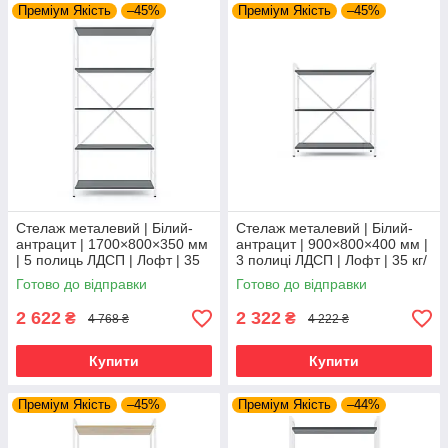
Преміум Якість
–45%
Преміум Якість
–45%
Стелаж металевий | Білий-
Стелаж металевий | Білий-
антрацит | 1700×800×350 мм
антрацит | 900×800×400 мм |
| 5 полиць ЛДСП | Лофт | 35
3 полиці ЛДСП | Лофт | 35 кг/
кг/полицю | для дому, офісу
полицю | для дому, офісу та
Готово до відправки
Готово до відправки
та вітальні
вітальні
2 622
2 322
₴
₴
4 768 ₴
4 222 ₴
Купити
Купити
Преміум Якість
–45%
Преміум Якість
–44%