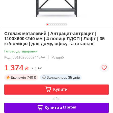
Стелаж металевий | Антрацит-антрацит |
1100×600×240 мм | 4 полиці ЛДСП | Лофт | 35
кг/полицю | для дому, офісу та вітальні
Готово до відправки
Код: LS110250602445AA
Роздріб
1 374
₴
2 114 ₴
Економія
740 ₴
Залишилось
35 днів
Купити
або
Купити з