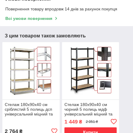
Повернення товару впродовж 14 днів за рахунок покупця
Всі умови повернення
З цим товаром також замовляють
Стелаж 180х90х40 см
Стелаж 180х90х40 см
сріблястий 5 полиць дсп
чорний 5 полиць мдф
універсальний міцний та
універсальний міцний та
оцинкований з металу не
оцинкований з металу не
1 449
₴
2 051 ₴
псує підлогу
псує підлогу
2 764
₴
Купити