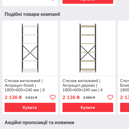
Подібні товари компанії
Стелаж металевий |
Стелаж металевий |
Стел
Антрацит-білий |
Антрацит-дерево |
Біли
1800×600×240 мм | 6
1800×600×240 мм | 6
1800
полиць ЛДСП | Лофт | 35
полиць ЛДСП | Лофт | 35
поли
2 136
2 136
2 1
₴
₴
3 621 ₴
3 560 ₴
кг/полицю | для дому,
кг/полицю | для дому,
кг/п
офісу та вітальні
офісу
офіс
Купити
Купити
Акційні пропозиції та новинки