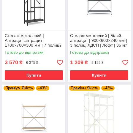
Стелаж металевий |
Стелаж металевий | Білий-
Антрацит-антрацит |
антрацит | 900×600×240 мм |
1780×700×300 мм | 7 полиць
3 полиці ЛДСП | Лофт | 35 кг/
ЛДСП | Лофт Каскад | 35 кг/
полицю | для дому, офісу та
Готово до відправки
Готово до відправки
полицю | для дому, офісу та
вітальні
вітальні
3 570
1 209
₴
₴
6 375 ₴
2 122 ₴
Купити
Купити
Преміум Якість
–43%
Преміум Якість
–43%