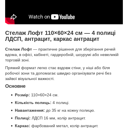
Стелаж Лофт 110×60×24 см — 4 полиці
ЛДСП, антрацит, каркас антрацит
Стелаж Лофт
— практичне рішення для зберігання речей
вдома, в офісі, кабінеті, гардеробній, шоурумі або невеликій
торговій зоні.
Прямий формат легко стає вздовж стіни, у ніші або біля
робочої зони та допомагає швидко організувати речі без
зайвої візуальної важкості.
Основне
Розмір:
110×60×24 см.
Кількість полиць:
4 полиці.
Навантаження:
до 35 кг на кожну полицю.
Полиці:
ЛДСП 16 мм, колір антрацит.
Каркас:
фарбований метал, колір антрацит.