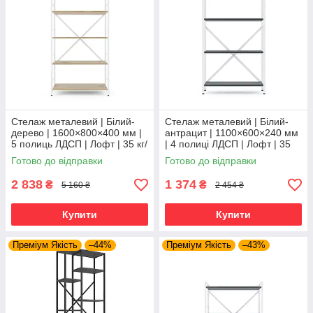
Стелаж металевий | Білий-
Стелаж металевий | Білий-
дерево | 1600×800×400 мм |
антрацит | 1100×600×240 мм
5 полиць ЛДСП | Лофт | 35 кг/
| 4 полиці ЛДСП | Лофт | 35
полицю | для дому, офісу та
кг/полицю | для дому, офісу
Готово до відправки
Готово до відправки
вітальні
та вітальні
2 838
1 374
₴
₴
5 160 ₴
2 454 ₴
Купити
Купити
Преміум Якість
–44%
Преміум Якість
–43%