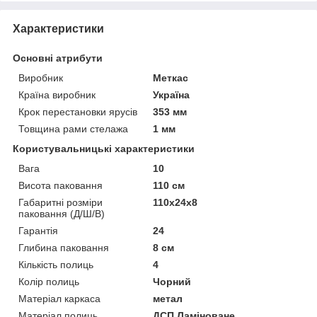
Характеристики
Основні атрибути
Виробник
Меткас
Країна виробник
Україна
Крок перестановки ярусів
353 мм
Товщина рами стелажа
1 мм
Користувальницькі характеристики
Вага
10
Висота паковання
110 см
Габаритні розміри
110х24х8
паковання (Д/Ш/В)
Гарантія
24
Глибина паковання
8 см
Кількість полиць
4
Колір полиць
Чорний
Матеріал каркаса
метал
Матеріал полиць
ДСП Ламіноване