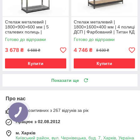
Стелаж металевий |
Стелаж металевий |
1800×900×600 мм | 5
1800×1600×400 мм | 4 полиці
сталевих полиць |
ДСП | Фарбований | Титан КД
Оцинкований | Бюджет ОС |
| 300 кг/полицю | посилений
Готово до відправки
Готово до відправки
150 кг/полицю | збірний для
для важких вантажів і
гаража, складу та
3 678
4 746
₴
₴
6 688 ₴
8 630 ₴
Купити
Купити
Показати ще
Про нас
98% позитивних з 267 відгуків за рік
Працює з 02.08.2012
м. Харків
Київський район, вул. Чернівецька, буд. 7, Харків, Україна