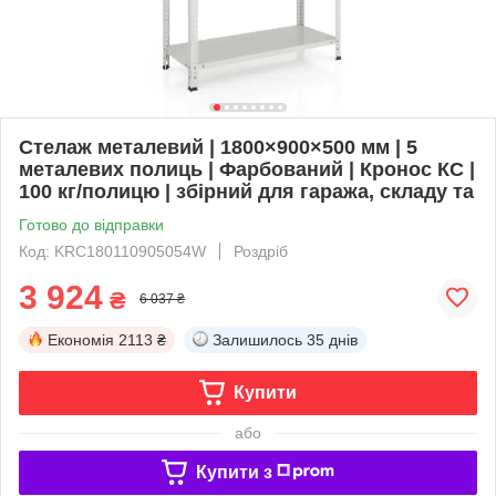
Стелаж металевий | 1800×900×500 мм | 5
металевих полиць | Фарбований | Кронос КС |
100 кг/полицю | збірний для гаража, складу та
Готово до відправки
Код: KRC180110905054W
Роздріб
3 924
₴
6 037 ₴
Економія
2113 ₴
Залишилось
35 днів
Купити
або
Купити з