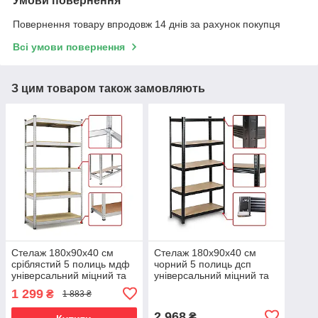
Умови повернення
Повернення товару впродовж 14 днів за рахунок покупця
Всі умови повернення
З цим товаром також замовляють
Стелаж 180х90х40 см
Стелаж 180х90х40 см
сріблястий 5 полиць мдф
чорний 5 полиць дсп
універсальний міцний та
універсальний міцний та
оцинкований з металу не
оцинкований з металу не
1 299
₴
1 883 ₴
псує підлогу
псує підлогу
2 968
₴