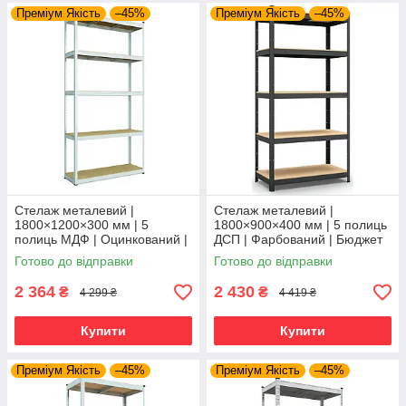
Преміум Якість
–45%
Преміум Якість
–45%
Стелаж металевий |
Стелаж металевий |
1800×1200×300 мм | 5
1800×900×400 мм | 5 полиць
полиць МДФ | Оцинкований |
ДСП | Фарбований | Бюджет
Бюджет ОМ | 150 кг/полицю |
КД | 175 кг/полицю | збірний
Готово до відправки
Готово до відправки
збірний для гаража, складу
для гаража, складу та
та
2 364
2 430
₴
₴
4 299 ₴
4 419 ₴
Купити
Купити
Преміум Якість
–45%
Преміум Якість
–45%