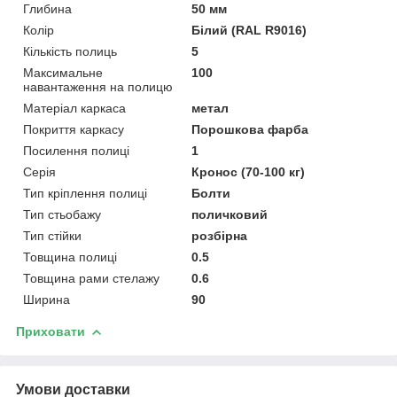
Глибина
50 мм
Колір
Білий (RAL R9016)
Кількість полиць
5
Максимальне
100
навантаження на полицю
Матеріал каркаса
метал
Покриття каркасу
Порошкова фарба
Посилення полиці
1
Серія
Кронос (70-100 кг)
Тип кріплення полиці
Болти
Тип стьобажу
поличковий
Тип стійки
розбірна
Товщина полиці
0.5
Товщина рами стелажу
0.6
Ширина
90
Приховати
Умови доставки