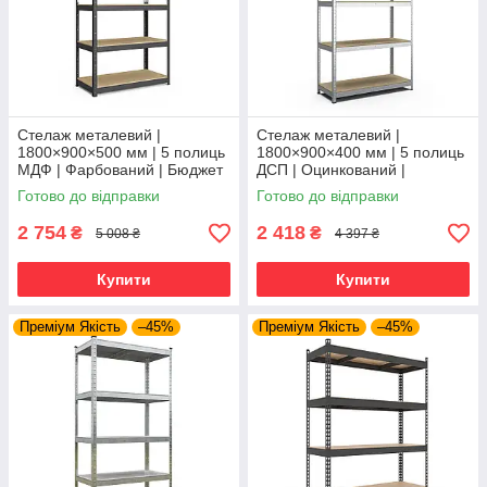
Стелаж металевий |
Стелаж металевий |
1800×900×500 мм | 5 полиць
1800×900×400 мм | 5 полиць
МДФ | Фарбований | Бюджет
ДСП | Оцинкований |
КМ | 175 кг/полицю | збірний
Стандарт ОД | 220 кг/полицю
Готово до відправки
Готово до відправки
для гаража, складу та
| збірний для складу, гаража
та
2 754
2 418
₴
₴
5 008 ₴
4 397 ₴
Купити
Купити
Преміум Якість
–45%
Преміум Якість
–45%