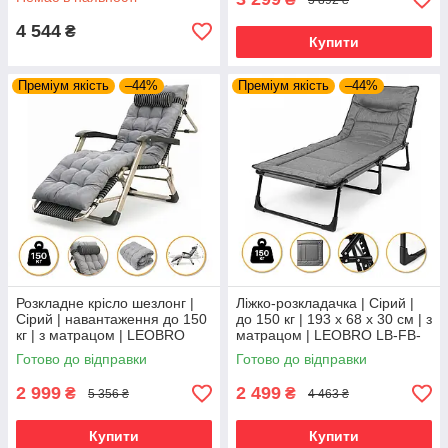
ZGC-K2-BLK | для
4 544
₴
Купити
Преміум якість
–44%
Преміум якість
–44%
Розкладне крісло шезлонг |
Ліжко-розкладачка | Сірий |
Сірий | навантаження до 150
до 150 кг | 193 х 68 х 30 см | з
кг | з матрацом | LEOBRO
матрацом | LEOBRO LB-FB-
FCB-S01-PP | для
S1-GRY | для дому, дачі та
Готово до відправки
Готово до відправки
комфортного відпочинку
кемпінгу
2 999
2 499
₴
₴
5 356 ₴
4 463 ₴
Купити
Купити