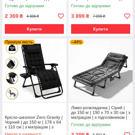
дому, дачі та відпочинку
120 кг | 2 крісла + столик |
Готово до відправки
Готово до відправки
LEOBRO LB-ZGT-F3-PLD |
2 369
3 899
₴
₴
4 308 ₴
7 090 ₴
Купити
Купити
Преміум якість
–44%
Ліжко-розкладачка | Сірий |
до 150 кг | 190 х 70 х 30 см | з
Крісло-шезлонг Zero Gravity |
матрацом | з підголівником |
Чорний | до 150 кг | 178 х 64
WCG FB-S26-PV | для дому,
Готово до відправки
х 110 см | з матрацом | з
дачі та
підголівником | LEOBRO LB-
Немає в наявності
3 299
₴
5 892 ₴