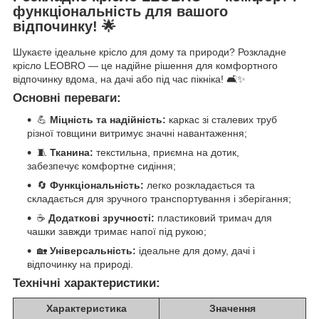
функціональність для вашого
відпочинку! 🌟
Шукаєте ідеальне крісло для дому та природи? Розкладне
крісло LEOBRO — це надійне рішення для комфортного
відпочинку вдома, на дачі або під час пікніка! 🛋️✨
Основні переваги:
💪
Міцність та надійність:
каркас зі сталевих труб
різної товщини витримує значні навантаження;
🧵
Тканина:
текстильна, приємна на дотик,
забезпечує комфортне сидіння;
🔄
Функціональність:
легко розкладається та
складається для зручного транспортування і зберігання;
☕
Додаткові зручності:
пластиковий тримач для
чашки завжди тримає напої під рукою;
🏡
Універсальність:
ідеальне для дому, дачі і
відпочинку на природі.
Технічні характеристики:
Характеристика
Значення