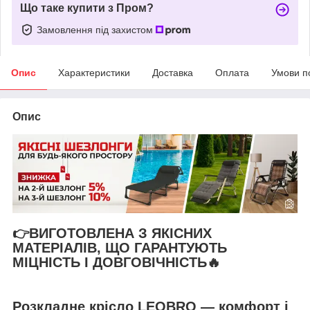
Що таке купити з Пром?
Замовлення під захистом
Опис
Характеристики
Доставка
Оплата
Умови п
Опис
👉ВИГОТОВЛЕНА З ЯКІСНИХ
МАТЕРІАЛІВ, ЩО ГАРАНТУЮТЬ
МІЦНІСТЬ І ДОВГОВІЧНІСТЬ🔥
Розкладне крісло LEOBRO — комфорт і