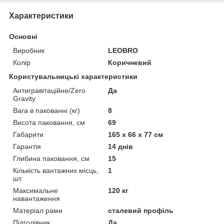
Характеристики
Основні
Виробник
LEOBRO
Колір
Коричневий
Користувальницькі характеристики
Антигравітаційне/Zero
Да
Gravity
Вага в пакованні (кг)
8
Висота паковання, см
69
Габарити
165 х 66 х 77 см
Гарантія
14 днів
Глибина паковання, см
15
Кількість вантажних місць,
1
шт.
Максимальне
120 кг
навантаження
Матеріал рами
сталевий профіль
Підголівник
Да