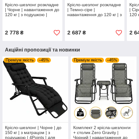
Крісло-шезлонг розкладне
Крісло-шезлонг розкладне
Кріс
| Чорне | навантаження до
| Темно-сіре |
| Сі
120 кг | з подушкою |
навантаження до 120 кг | з
120 
LEOBRO LB-ZGC-F1-BLK |
подушкою | LEOBRO LB-
LEO
Zero Gravity для дому,
ZGC-F1-DGR | Zero
| Ze
дачі та
Gravity для дому, дачі
дачі
2 778
2 687
2 6
₴
₴
Акційні пропозиції та новинки
Преміум якість
–45%
Преміум якість
–45%
Крісло-шезлонг | Чорне | до
Комплект 2 крісла-шезлонги
150 кг | з матрацом | з
+ столик Zero Gravity |
подушкою | 4Points | для
Чорний | навантаження до