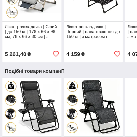
Ліжко-розкладачка | Сірий
Ліжко-розкладачка |
Ліжк
| до 150 кг | 178 х 66 х 98
Чорний | навантаження до
| на
см, 78 х 66 х 30 см | з
150 кг | з матрасом і
з ма
матрацом | з
подушкою | LEOBRO FB-
S14 
підголівником | LEOBRO
S04-PP | для вдома, на
або 
FCB-S03-PP | для
дачі, або в
5 261,40
4 159
4 0
₴
₴
Подібні товари компанії