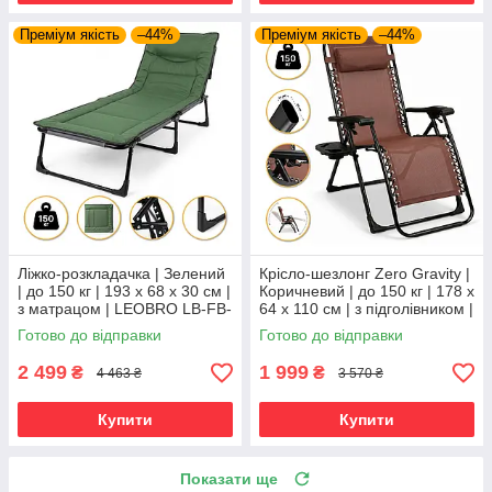
Преміум якість
–44%
Преміум якість
–44%
Ліжко-розкладачка | Зелений
Крісло-шезлонг Zero Gravity |
| до 150 кг | 193 х 68 х 30 см |
Коричневий | до 150 кг | 178 х
з матрацом | LEOBRO LB-FB-
64 х 110 см | з підголівником |
S1-GRN | для дому, дачі та
LEOBRO LB-ZGC-G2-BRN |
Готово до відправки
Готово до відправки
кемпінгу
для дому, дачі
2 499
1 999
₴
₴
4 463 ₴
3 570 ₴
Купити
Купити
Показати ще