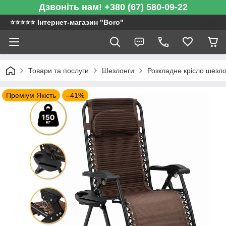
Дзвоніть нам! +380 (67) 580-09-22
⭐️⭐️⭐️⭐️⭐️ Інтернет-магазин "Boro"
Товари та послуги
Шезлонги
Розкладне крісло шезл
Преміум Якість
–41%