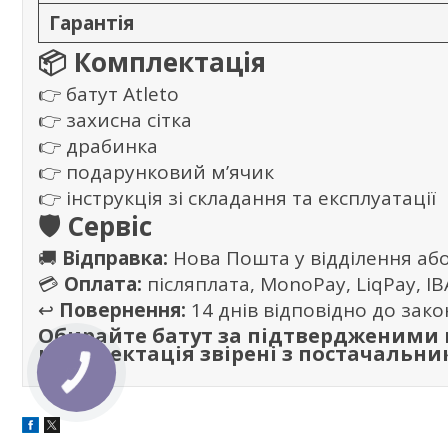
Гарантія
📦 Комплектація
👉 батут Atleto
👉 захисна сітка
👉 драбинка
👉 подарунковий м’ячик
👉 інструкція зі складання та експлуатації
🛡 Сервіс
🚚
Відправка:
Нова Пошта у відділення або
💳
Оплата:
післяплата, MonoPay, LiqPay, I
↩️
Повернення:
14 днів відповідно до зак
Обирайте батут за підтвердженими п
комплектація звірені з постачальни