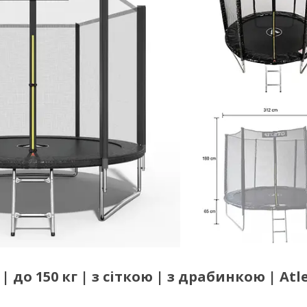
| до 150 кг | з сіткою | з драбинкою | Atl