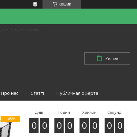
Кошик
 буд. 7, Харків, Україна
Кошик
Про нас
Статті
Публичная оферта
Днів
Годин
Хвилин
Секунд
–45%
0
0
0
0
0
0
0
0