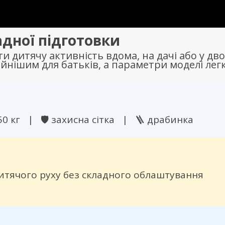
адної підготовки
ти дитячу активність вдома, на дачі або у дво
ійнішим для батьків, а параметри моделі лег
50 кг | 🛡 захисна сітка | 🪜 драбинка
итячого руху без складного облаштування