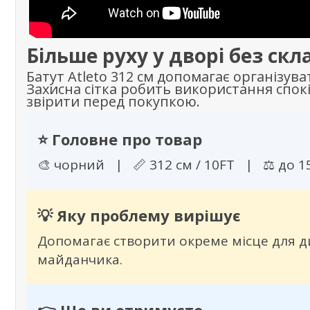
Більше руху у дворі без скл
Батут Atleto 312 см допомагає організува
Захисна сітка робить використання спок
звірити перед покупкою.
⭐ Головне про товар
🎨 чорний | 📏 312 см / 10FT | ⚖️ до 1
💡 Яку проблему вирішує
Допомагає створити окреме місце для д
майданчика.