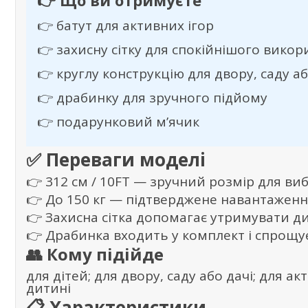
👉 Що ви отримуєте
👉 батут для активних ігор
👉 захисну сітку для спокійнішого вико
👉 круглу конструкцію для двору, саду аб
👉 драбинку для зручного підйому
👉 подарунковий м’ячик
✅ Переваги моделі
👉 312 см / 10FT — зручний розмір для ви
👉 До 150 кг — підтверджене навантаженн
👉 Захисна сітка допомагає утримувати ди
👉 Драбинка входить у комплект і спрощу
👥 Кому підійде
для дітей; для двору, саду або дачі; для а
дитині
📋 Характеристики