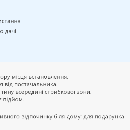
ристання
о дачі
бору місця встановлення.
я від постачальника.
тину всередині стрибкової зони.
є підйом.
ктивного відпочинку біля дому; для подарунка