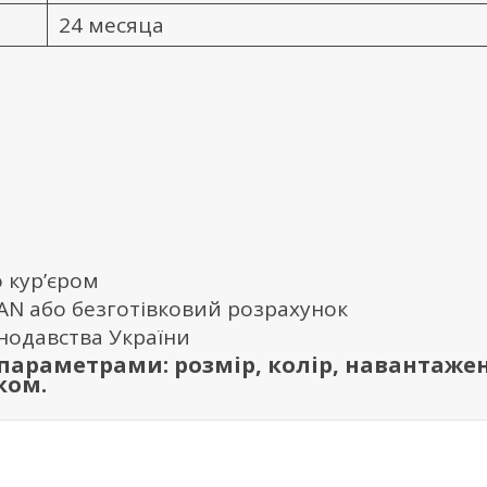
24 месяца
 кур’єром
BAN або безготівковий розрахунок
онодавства України
араметрами: розмір, колір, навантажен
ком.