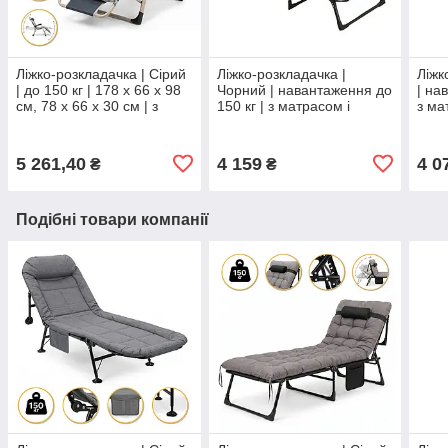
Ліжко-розкладачка | Сірий
Ліжко-розкладачка |
Ліжк
| до 150 кг | 178 х 66 х 98
Чорний | навантаження до
| на
см, 78 х 66 х 30 см | з
150 кг | з матрасом і
з ма
матрацом | з
подушкою | LEOBRO FB-
S14 
підголівником | LEOBRO
S04-PP | для вдома, на
або 
FCB-S03-PP | для
дачі, або в
5 261,40
4 159
4 0
₴
₴
Подібні товари компанії