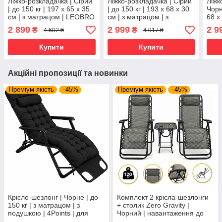
Ліжко-розкладачка | Сірий
Ліжко-розкладачка | Сірий
Ліжк
| до 150 кг | 197 х 65 х 35
| до 150 кг | 193 х 68 х 30
Чорн
см | з матрацом | LEOBRO
см | з матрацом | з
68 х
FB-S15 | для дому, дачі та
підголівником | LEOBRO
підг
2 899
2 999
2 9
₴
₴
4 602 ₴
4 917 ₴
кемпінгу
LB-FB-A1-GRY | для дому,
FB-S
дачі та
дачі
Купити
Купити
Акційні пропозиції та новинки
Преміум якість
–45%
Преміум якість
–45%
Крісло-шезлонг | Чорне | до
Комплект 2 крісла-шезлонги
150 кг | з матрацом | з
+ столик Zero Gravity |
подушкою | 4Points | для
Чорний | навантаження до
дому, дачі та відпочинку
120 кг | 2 крісла + столик |