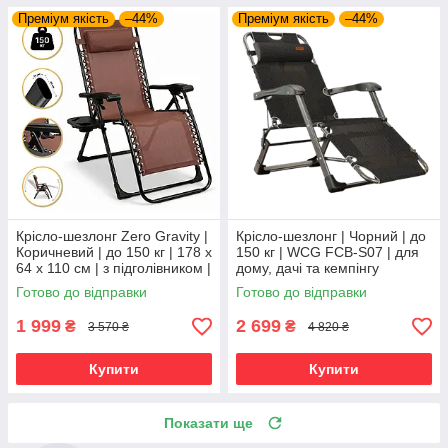
Преміум якість
–44%
Преміум якість
–44%
Крісло-шезлонг Zero Gravity |
Крісло-шезлонг | Чорний | до
Коричневий | до 150 кг | 178 х
150 кг | WCG FCB-S07 | для
64 х 110 см | з підголівником |
дому, дачі та кемпінгу
LEOBRO LB-ZGC-G2-BRN |
Готово до відправки
Готово до відправки
для дому, дачі
1 999
2 699
₴
₴
3 570 ₴
4 820 ₴
Купити
Купити
Показати ще