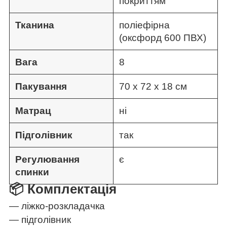
покриттям
Тканина
поліефірна
(оксфорд 600 ПВХ)
Вага
8
Пакування
70 х 72 х 18 см
Матрац
ні
Підголівник
так
Регулювання
є
спинки
📦 Комплектація
— ліжко-розкладачка
— підголівник