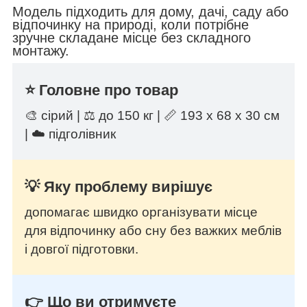
Модель підходить для дому, дачі, саду або
відпочинку на природі, коли потрібне
зручне складане місце без складного
монтажу.
⭐ Головне про товар
🎨 сірий | ⚖️ до 150 кг | 📏 193 х 68 х 30 см
| ☁️ підголівник
💡 Яку проблему вирішує
допомагає швидко організувати місце
для відпочинку або сну без важких меблів
і довгої підготовки.
👉 Що ви отримуєте