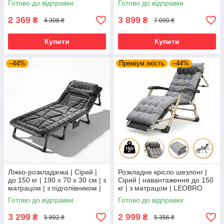
Готово до відправки
Готово до відправки
LEOBRO LB-ZGT-F3-PLD |
2 369
3 899
₴
₴
4 308 ₴
7 090 ₴
Купити
Купити
–44%
Преміум якість
–44%
Ліжко-розкладачка | Сірий |
Розкладне крісло шезлонг |
до 150 кг | 190 х 70 х 30 см | з
Сірий | навантаження до 150
матрацом | з підголівником |
кг | з матрацом | LEOBRO
WCG FB-S26-PV | для дому,
FCB-S01-PP | для
Готово до відправки
Готово до відправки
дачі та
комфортного відпочинку
3 299
2 999
₴
₴
5 892 ₴
5 356 ₴