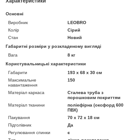
Характеристики
Основні
Виробник
LEOBRO
Колір
Сірий
Стан
Новий
Габаритні розміри у розкладеному вигляді
Вага
8 кг
Користувальницькі характеристики
Габарити
193 х 68 х 30 см
Максимальне
150
навантаження
Матеріал каркаса
Сталева труба з
порошковим покриттям
Матеріал тканини
поліефірна (оксфорд 600
ПВХ)
Пакування
70 х 72 х 18 см
Підголівник
Да
Регулювання спинки
є
Тип
ліжко-розкладачка