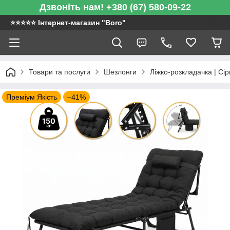
Дзвоніть нам! +380 (67) 580-09-22
⭐️⭐️⭐️⭐️⭐️ Інтернет-магазин "Boro"
Товари та послуги
Шезлонги
Ліжко-розкладачка | Сір
Преміум Якість
–41%