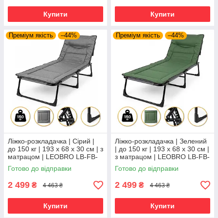
Купити
Купити
Преміум якість
–44%
Преміум якість
–44%
Ліжко-розкладачка | Сірий |
Ліжко-розкладачка | Зелений
до 150 кг | 193 х 68 х 30 см | з
| до 150 кг | 193 х 68 х 30 см |
матрацом | LEOBRO LB-FB-
з матрацом | LEOBRO LB-FB-
S1-GRY | для дому, дачі та
S1-GRN | для дому, дачі та
Готово до відправки
Готово до відправки
кемпінгу
кемпінгу
2 499
2 499
₴
₴
4 463 ₴
4 463 ₴
Купити
Купити