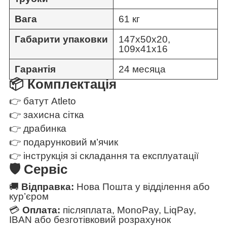
Вага
61 кг
Габарити упаковки
147х50х20,
109х41х16
Гарантія
24 месяца
📦 Комплектація
👉 батут Atleto
👉 захисна сітка
👉 драбинка
👉 подарунковий м’ячик
👉 інструкція зі складання та експлуатації
🛡 Сервіс
🚚
Відправка:
Нова Пошта у відділення або
кур’єром
💳
Оплата:
післяплата, MonoPay, LiqPay,
IBAN або безготівковий розрахунок