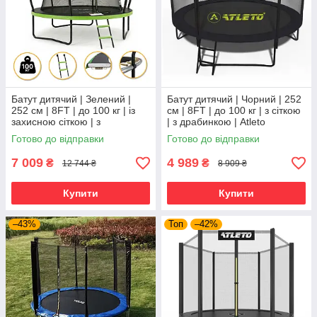
Батут дитячий | Зелений |
Батут дитячий | Чорний | 252
252 см | 8FT | до 100 кг | із
см | 8FT | до 100 кг | з сіткою
захисною сіткою | з
| з драбинкою | Atleto
драбинкою | LEOBRO LB-
Готово до відправки
Готово до відправки
1099 | для дому, дачі та
7 009
4 989
₴
₴
12 744 ₴
8 909 ₴
Купити
Купити
–43%
Топ
–42%