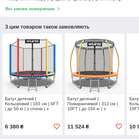
Всі умови повернення
З цим товаром також замовляють
Батут дитячий |
Батут дитячий |
Бату
Кольоровий | 183 см | 6FT
Помаранчевий | 312 см |
Коль
| до 50 кг | з сіткою | з
10FT | до 150 кг | з
10FT 
драбинкою | Atleto
внутрішньою сіткою | з
внут
драбинкою | Atleto
драб
6 380
11 524
10 
₴
₴