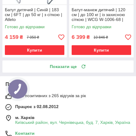
Батут дитячий | Синій | 183
Батут-манеж дитячий | 120
см | 6FT | до 50 кг | з сіткою |
см | до 100 кг | із захисною
Atleto
сіткою | WCG W-1006-68 |
для дому, дачі та активного
Готово до відправки
Готово до відправки
відпочинку
4 159
6 399
₴
₴
7 050 ₴
10 846 ₴
Купити
Купити
Показати ще
Про нас
98% позитивних з 265 відгуків за рік
Працює з 02.08.2012
м. Харків
Київський район, вул. Чернівецька, буд. 7, Харків, Україна
Контакти