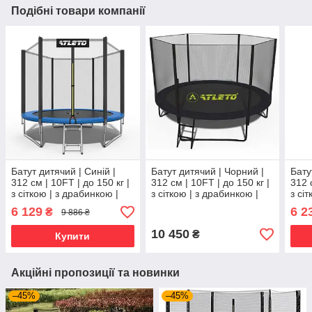
Подібні товари компанії
Батут дитячий | Синій |
Батут дитячий | Чорний |
Бату
312 см | 10FT | до 150 кг |
312 см | 10FT | до 150 кг |
312 
з сіткою | з драбинкою |
з сіткою | з драбинкою |
з сі
Atleto
Atleto
Atlet
6 129
6 2
₴
9 886 ₴
10 450
₴
Купити
Акційні пропозиції та новинки
–45%
–45%