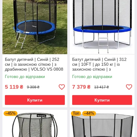
Батут дитячий | Синій | 252
Батут дитячий | Синій | 312
см | із захисною сіткою | з
см | 10FT | до 150 кг | із
драбинкою | VOLSO VS 0808
захисною сіткою | з
| для дому, дачі та активного
драбинкою | SKYJUMP | для
Готово до відправки
Готово до відправки
відпочинку
дому, дачі та активного
5 119
7 379
₴
₴
9 308 ₴
13 417 ₴
Купити
Купити
–45%
Топ
–44%