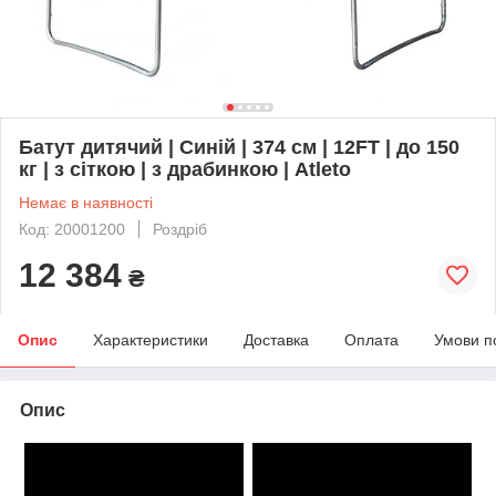
Батут дитячий | Синій | 374 см | 12FT | до 150
кг | з сіткою | з драбинкою | Atleto
Немає в наявності
Код: 20001200
Роздріб
12 384
₴
Опис
Характеристики
Доставка
Оплата
Умови п
Опис