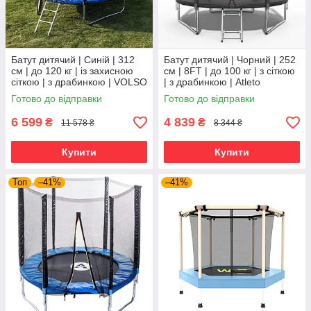
Батут дитячий | Синій | 312
Батут дитячий | Чорний | 252
см | до 120 кг | із захисною
см | 8FT | до 100 кг | з сіткою
сіткою | з драбинкою | VOLSO
| з драбинкою | Atleto
VS1010 | для дому, дачі та
Готово до відправки
Готово до відправки
активного
6 599
4 839
₴
₴
11 578 ₴
8 344 ₴
Купити
Купити
Топ
–41%
–41%