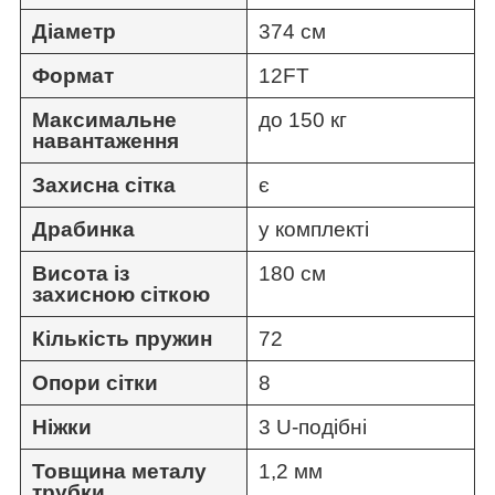
Діаметр
374 см
Формат
12FT
Максимальне
до 150 кг
навантаження
Захисна сітка
є
Драбинка
у комплекті
Висота із
180 см
захисною сіткою
Кількість пружин
72
Опори сітки
8
Ніжки
3 U-подібні
Товщина металу
1,2 мм
трубки