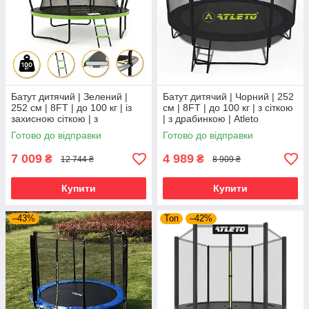
Батут дитячий | Зелений |
Батут дитячий | Чорний | 252
252 см | 8FT | до 100 кг | із
см | 8FT | до 100 кг | з сіткою
захисною сіткою | з
| з драбинкою | Atleto
драбинкою | LEOBRO LB-
Готово до відправки
Готово до відправки
1099 | для дому, дачі та
7 009
4 989
₴
₴
12 744 ₴
8 909 ₴
Купити
Купити
–43%
Топ
–42%