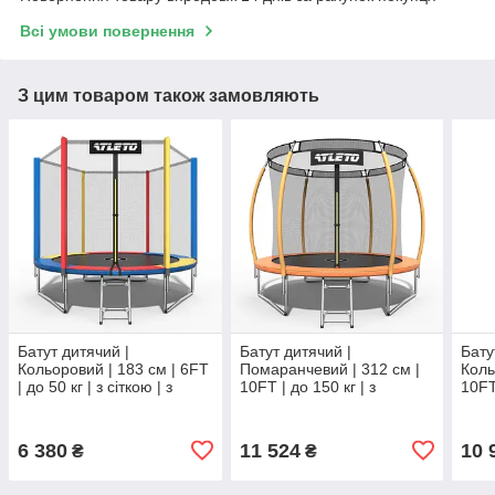
Всі умови повернення
З цим товаром також замовляють
Батут дитячий |
Батут дитячий |
Бату
Кольоровий | 183 см | 6FT
Помаранчевий | 312 см |
Коль
| до 50 кг | з сіткою | з
10FT | до 150 кг | з
10FT 
драбинкою | Atleto
внутрішньою сіткою | з
внут
драбинкою | Atleto
драб
6 380
11 524
10 
₴
₴