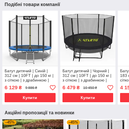
Подібні товари компанії
Батут дитячий | Синій |
Батут дитячий | Чорний |
Бату
312 см | 10FT | до 150 кг |
312 см | 10FT | до 150 кг |
183 с
з сіткою | з драбинкою |
з сіткою | з драбинкою |
сітко
Atleto
Atleto
6 129
6 479
4 1
₴
₴
9 886 ₴
10 450 ₴
Купити
Купити
Акційні пропозиції та новинки
–45%
–45%