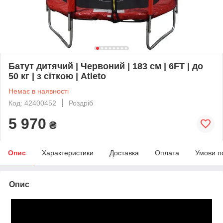
Батут дитячий | Червоний | 183 см | 6FT | до
50 кг | з сіткою | Atleto
Немає в наявності
Код: 42400452
Роздріб
5 970
₴
Опис
Характеристики
Доставка
Оплата
Умови п
Опис