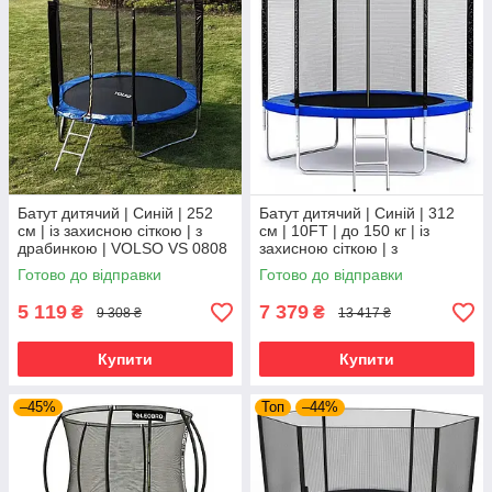
Батут дитячий | Синій | 252
Батут дитячий | Синій | 312
см | із захисною сіткою | з
см | 10FT | до 150 кг | із
драбинкою | VOLSO VS 0808
захисною сіткою | з
| для дому, дачі та активного
драбинкою | SKYJUMP | для
Готово до відправки
Готово до відправки
відпочинку
дому, дачі та активного
5 119
7 379
₴
₴
9 308 ₴
13 417 ₴
Купити
Купити
–45%
Топ
–44%