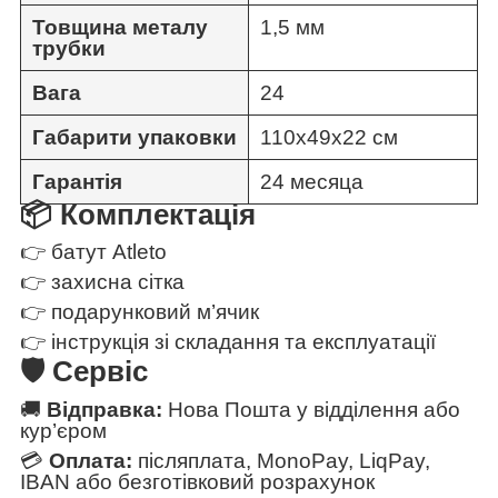
Товщина металу
1,5 мм
трубки
Вага
24
Габарити упаковки
110x49x22 см
Гарантія
24 месяца
📦 Комплектація
👉 батут Atleto
👉 захисна сітка
👉 подарунковий м’ячик
👉 інструкція зі складання та експлуатації
🛡 Сервіс
🚚
Відправка:
Нова Пошта у відділення або
кур’єром
💳
Оплата:
післяплата, MonoPay, LiqPay,
IBAN або безготівковий розрахунок