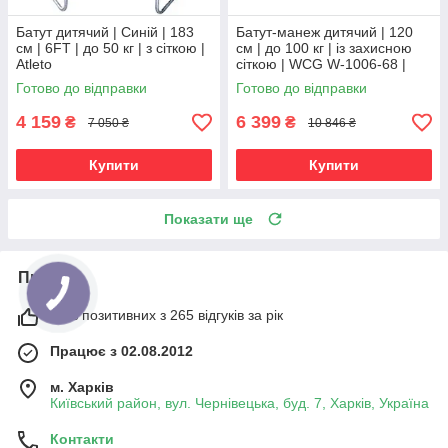
Батут дитячий | Синій | 183
Батут-манеж дитячий | 120
см | 6FT | до 50 кг | з сіткою |
см | до 100 кг | із захисною
Atleto
сіткою | WCG W-1006-68 |
для дому, дачі та активного
Готово до відправки
Готово до відправки
відпочинку
4 159
6 399
₴
₴
7 050 ₴
10 846 ₴
Купити
Купити
Показати ще
Про нас
98% позитивних з 265 відгуків за рік
Працює з 02.08.2012
м. Харків
Київський район, вул. Чернівецька, буд. 7, Харків, Україна
Контакти