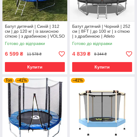
Батут дитячий | Синій | 312
Батут дитячий | Чорний | 252
см | до 120 кг | із захисною
см | 8FT | до 100 кг | з сіткою
сіткою | з драбинкою | VOLSO
| з драбинкою | Atleto
VS1010 | для дому, дачі та
Готово до відправки
Готово до відправки
активного
6 599
4 839
₴
₴
11 578 ₴
8 344 ₴
Купити
Купити
Топ
–41%
–41%