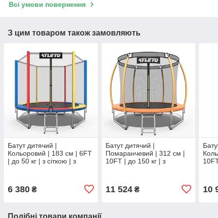
Всі умови повернення
З цим товаром також замовляють
Батут дитячий |
Батут дитячий |
Бату
Кольоровий | 183 см | 6FT
Помаранчевий | 312 см |
Коль
| до 50 кг | з сіткою | з
10FT | до 150 кг | з
10FT 
драбинкою | Atleto
внутрішньою сіткою | з
внут
драбинкою | Atleto
драб
6 380
11 524
10 
₴
₴
Подібні товари компанії