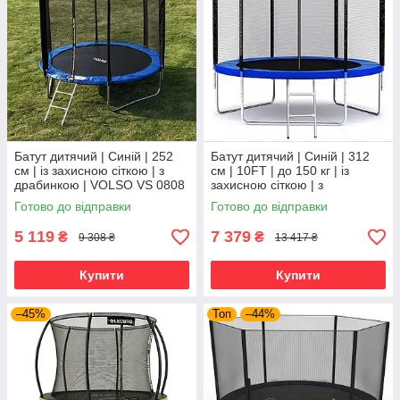
Батут дитячий | Синій | 252
Батут дитячий | Синій | 312
см | із захисною сіткою | з
см | 10FT | до 150 кг | із
драбинкою | VOLSO VS 0808
захисною сіткою | з
| для дому, дачі та активного
драбинкою | SKYJUMP | для
Готово до відправки
Готово до відправки
відпочинку
дому, дачі та активного
5 119
7 379
₴
₴
9 308 ₴
13 417 ₴
Купити
Купити
–45%
Топ
–44%