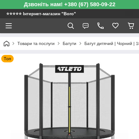
Дзвоніть нам! +380 (67) 580-09-22
⭐️⭐️⭐️⭐️⭐️ Інтернет-магазин "Boro"
Товари та послуги
Батути
Батут дитячий | Чорний | 18
Топ