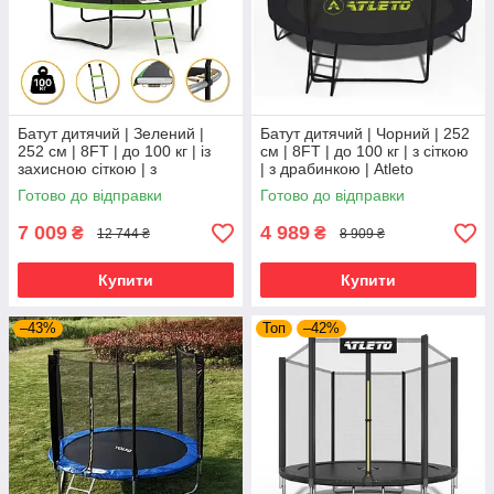
Батут дитячий | Зелений |
Батут дитячий | Чорний | 252
252 см | 8FT | до 100 кг | із
см | 8FT | до 100 кг | з сіткою
захисною сіткою | з
| з драбинкою | Atleto
драбинкою | LEOBRO LB-
Готово до відправки
Готово до відправки
1099 | для дому, дачі та
7 009
4 989
₴
₴
12 744 ₴
8 909 ₴
Купити
Купити
–43%
Топ
–42%