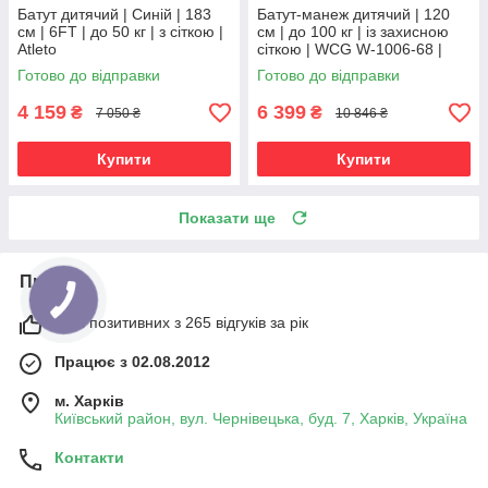
Батут дитячий | Синій | 183
Батут-манеж дитячий | 120
см | 6FT | до 50 кг | з сіткою |
см | до 100 кг | із захисною
Atleto
сіткою | WCG W-1006-68 |
для дому, дачі та активного
Готово до відправки
Готово до відправки
відпочинку
4 159
6 399
₴
₴
7 050 ₴
10 846 ₴
Купити
Купити
Показати ще
Про нас
98% позитивних з 265 відгуків за рік
Працює з 02.08.2012
м. Харків
Київський район, вул. Чернівецька, буд. 7, Харків, Україна
Контакти