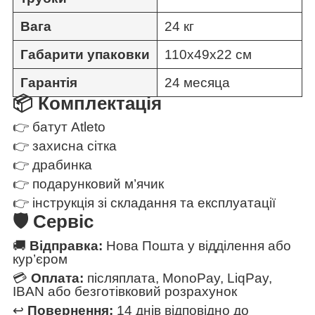
Вага
24 кг
Габарити упаковки
110х49х22 см
Гарантія
24 месяца
📦 Комплектація
👉 батут Atleto
👉 захисна сітка
👉 драбинка
👉 подарунковий м’ячик
👉 інструкція зі складання та експлуатації
🛡 Сервіс
🚚
Відправка:
Нова Пошта у відділення або
кур’єром
💳
Оплата:
післяплата, MonoPay, LiqPay,
IBAN або безготівковий розрахунок
↩️
Повернення:
14 днів відповідно до