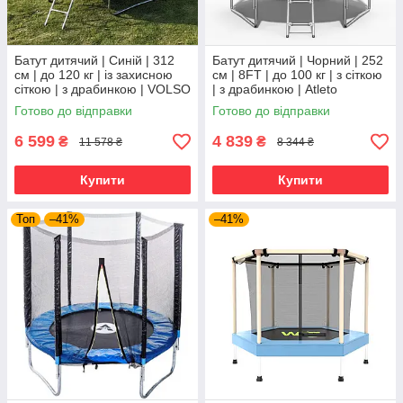
Батут дитячий | Синій | 312
Батут дитячий | Чорний | 252
см | до 120 кг | із захисною
см | 8FT | до 100 кг | з сіткою
сіткою | з драбинкою | VOLSO
| з драбинкою | Atleto
VS1010 | для дому, дачі та
Готово до відправки
Готово до відправки
активного
6 599
4 839
₴
₴
11 578 ₴
8 344 ₴
Купити
Купити
Топ
–41%
–41%