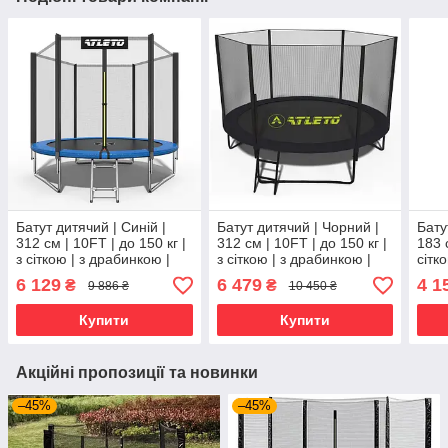
Батут дитячий | Синій |
Батут дитячий | Чорний |
Бату
312 см | 10FT | до 150 кг |
312 см | 10FT | до 150 кг |
183 с
з сіткою | з драбинкою |
з сіткою | з драбинкою |
сітко
Atleto
Atleto
6 129
6 479
4 1
₴
₴
9 886 ₴
10 450 ₴
Купити
Купити
Акційні пропозиції та новинки
–45%
–45%