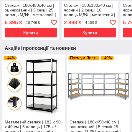
Стелаж | 180х450х40 см |
Стелаж | 180х180х40 см |
Стел
оцинкований | 5 секції 25
чорний | 2 секції 10
чорн
полиць МДФ | металевий |
полиць МДФ | металевий |
поли
витримує 175 кг на
витримує 175 кг на
витр
6 395
2 898
5 7
₴
₴
10 746 ₴
4 159 ₴
полицю | універсальний
полицю | універсальний
поли
Купити
Купити
Акційні пропозиції та новинки
–44%
Преміум Якість
–40%
Металевий стелаж | 182 х 90
Стелаж | 180х450х40 см |
х 40 см | 5 полиць | 175 кг/
оцинкований | 5 секції 25
полиця | універсальний та
полиць МДФ | металевий |