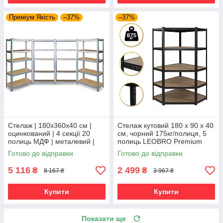
Преміум Якість
–37%
–37%
Стелаж | 180х360х40 см |
Стелаж кутовий 180 х 90 х 40
оцинкований | 4 секції 20
см, чорний 175кг/полиця, 5
полиць МДФ | металевий |
полиць LEOBRO Premium
витримує 175 кг на полицю |
Готово до відправки
Готово до відправки
універсальний
5 116
2 499
₴
₴
8 167 ₴
3 967 ₴
Купити
Купити
Показати ще