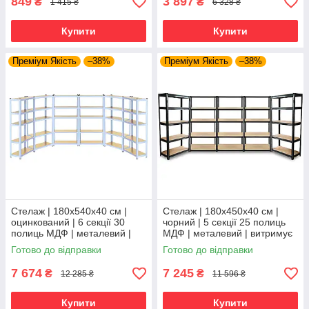
849
3 897
₴
₴
1 415 ₴
6 328 ₴
Купити
Купити
Преміум Якість
–38%
Преміум Якість
–38%
Стелаж | 180х540х40 см |
Стелаж | 180х450х40 см |
оцинкований | 6 секції 30
чорний | 5 секції 25 полиць
полиць МДФ | металевий |
МДФ | металевий | витримує
витримує 175 кг на полицю |
175 кг на полицю |
Готово до відправки
Готово до відправки
універсальний
універсальний
7 674
7 245
₴
₴
12 285 ₴
11 596 ₴
Купити
Купити