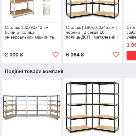
Стелаж 180х90х40 см
Стелаж | 180х180х45 см |
Стел
білий 5 полиць
чорний | 2 секції 10
сріб
універсальний міцний та
полиць ДСП | металевий |
унів
оцинкований з металу не
витримує 175 кг на
оцин
1 0
псує підлогу Siker
полицю | універсальний
псує
2 000
6 064
₴
₴
Подібні товари компанії