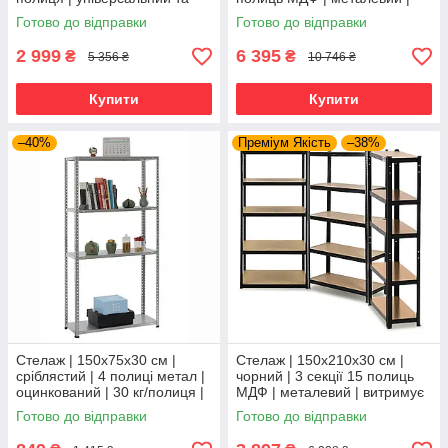
міцний
витримує 175 кг на полицю |
Готово до відправки
Готово до відправки
універсальний
2 999
6 395
₴
₴
5 356 ₴
10 746 ₴
Купити
Купити
–40%
Преміум Якість
–38%
Стелаж | 150х75х30 см |
Стелаж | 150х210х30 см |
сріблястий | 4 полиці метал |
чорний | 3 секції 15 полиць
оцинкований | 30 кг/полиця |
МДФ | металевий | витримує
компактний | не псує підлогу |
150 кг на полицю |
Готово до відправки
Готово до відправки
Siker
універсальний