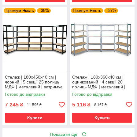
Преміум Якість
–38%
Преміум Якість
–37%
Стелаж | 180х450х40 см |
Стелаж | 180х360х40 см |
чорний | 5 секції 25 полиць
оцинкований | 4 секції 20
МДФ | металевий | витримує
полиць МДФ | металевий |
175 кг на полицю |
витримує 175 кг на полицю |
Готово до відправки
Готово до відправки
універсальний
універсальний
7 245
5 116
₴
₴
11 596 ₴
8 167 ₴
Купити
Купити
Показати ще