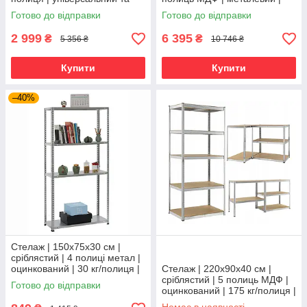
міцний
витримує 175 кг на полицю |
Готово до відправки
Готово до відправки
універсальний
2 999
6 395
₴
₴
5 356 ₴
10 746 ₴
Купити
Купити
–40%
Стелаж | 150х75х30 см |
сріблястий | 4 полиці метал |
оцинкований | 30 кг/полиця |
Стелаж | 220х90х40 см |
компактний | не псує підлогу |
сріблястий | 5 полиць МДФ |
Готово до відправки
Siker
оцинкований | 175 кг/полиця |
міцний | не псує підлогу |