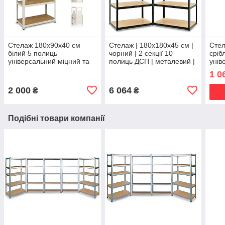
Стелаж 180х90х40 см
Стелаж | 180х180х45 см |
Стел
білий 5 полиць
чорний | 2 секції 10
сріб
універсальний міцний та
полиць ДСП | металевий |
унів
оцинкований з металу не
витримує 175 кг на
оцин
1 0
псує підлогу Siker
полицю | універсальний
псує
2 000
6 064
₴
₴
Подібні товари компанії