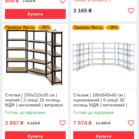
849
Немає в наявності
₴
1 415 ₴
LEOBRO Premium
3 165
₴
Купити
Преміум Якість
–38%
Преміум Якість
–38%
Стелаж | 150х210х30 см |
Стелаж | 180х540х40 см |
чорний | 3 секції 15 полиць
оцинкований | 6 секції 30
МДФ | металевий | витримує
полиць МДФ | металевий |
150 кг на полицю |
витримує 175 кг на полицю |
Готово до відправки
Готово до відправки
універсальний
універсальний
3 897
7 674
₴
₴
6 328 ₴
12 285 ₴
Купити
Купити