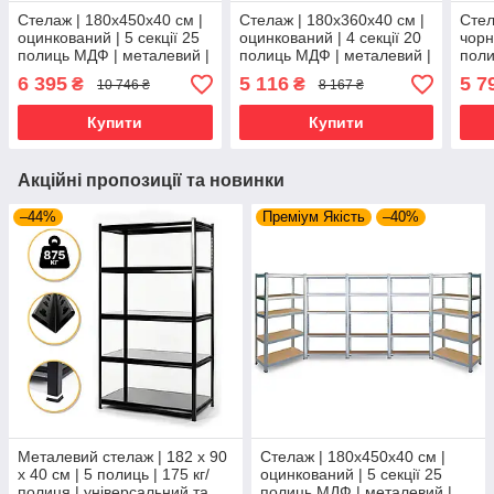
Стелаж | 180х450х40 см |
Стелаж | 180х360х40 см |
Стел
оцинкований | 5 секції 25
оцинкований | 4 секції 20
чорн
полиць МДФ | металевий |
полиць МДФ | металевий |
поли
витримує 175 кг на
витримує 175 кг на
витр
6 395
5 116
5 7
₴
₴
10 746 ₴
8 167 ₴
полицю | універсальний
полицю | універсальний
поли
Купити
Купити
Акційні пропозиції та новинки
–44%
Преміум Якість
–40%
Металевий стелаж | 182 х 90
Стелаж | 180х450х40 см |
х 40 см | 5 полиць | 175 кг/
оцинкований | 5 секції 25
полиця | універсальний та
полиць МДФ | металевий |