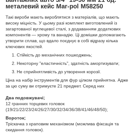
металевий кейс Mar-pol M58250
Такі вироби мають вироблятися з матеріалів, що мають
високу міцність. У цьому разі комплект виготовлений із
загартованої вуглецевої сталі, з додаванням додаткових
компонентів — хрому та ванадію. Ці домішки допомагають
утворити сплав, що вдало поєднує в собі відразу кілька
ключових якостей.
Стійкість до механічних пошкоджень;
Некоторну "еластичність", здатність амортизувати;
Не сприйнятливість до утворення корозії.
Ціна на набір інструментів для фур цілком прийнятна. Адже
за цю суму ви отримуєте 21 предмет. Серед них
Два подовжувачі;
12 гранних торцевих головок
(19/21/22/23/24/26/27/30/32/34/36/38/41/46/48/50);
Вороток;
Тріскачка з храповим механізмом (можлива фіксація та
скидання головок).