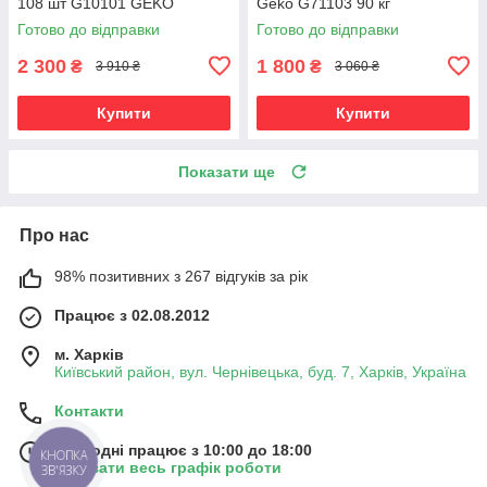
108 шт G10101 GEKO
Geko G71103 90 кг
Готово до відправки
Готово до відправки
2 300
1 800
₴
₴
3 910 ₴
3 060 ₴
Купити
Купити
Показати ще
Про нас
98% позитивних з 267 відгуків за рік
Працює з 02.08.2012
м. Харків
Київський район, вул. Чернівецька, буд. 7, Харків, Україна
Контакти
Сьогодні працює з 10:00 до 18:00
КНОПКА
Показати весь графік роботи
ЗВ'ЯЗКУ