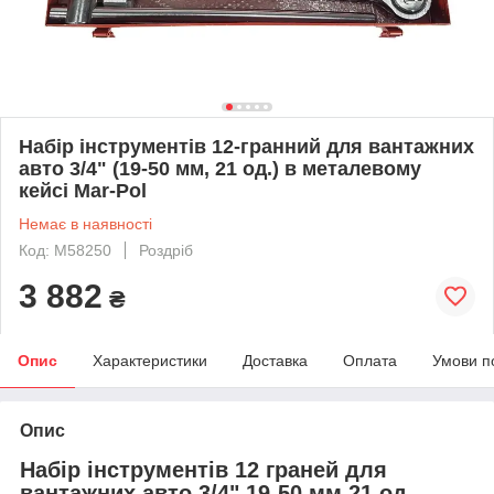
Набір інструментів 12-гранний для вантажних
авто 3/4" (19-50 мм, 21 од.) в металевому
кейсі Mar-Pol
Немає в наявності
Код: M58250
Роздріб
3 882
₴
Опис
Характеристики
Доставка
Оплата
Умови п
Опис
Набір інструментів 12 граней для
вантажних авто 3/4" 19-50 мм 21 од.