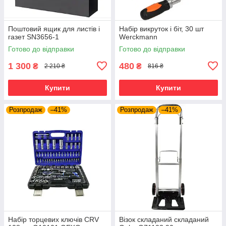
Поштовий ящик для листів і
Набір викруток і біт, 30 шт
газет SN3656-1
Werckmann
Готово до відправки
Готово до відправки
1 300
480
₴
₴
2 210 ₴
816 ₴
Купити
Купити
Розпродаж
–41%
Розпродаж
–41%
Набір торцевих ключів CRV
Візок складаний складаний