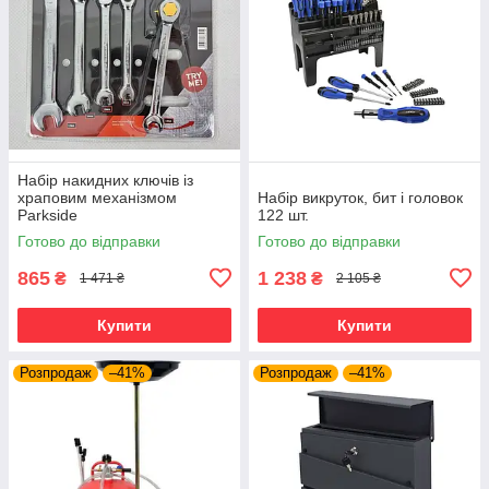
Набір накидних ключів із
храповим механізмом
Набір викруток, бит і головок
Parkside
122 шт.
Готово до відправки
Готово до відправки
865
1 238
₴
₴
1 471 ₴
2 105 ₴
Купити
Купити
Розпродаж
–41%
Розпродаж
–41%