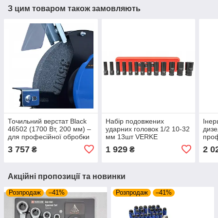
З цим товаром також замовляють
Точильний верстат Black
Набір подовжених
Інер
46502 (1700 Вт, 200 мм) –
ударних головок 1/2 10-32
дизе
для професійної обробки
мм 13шт VERKE
про
інструментів
DEL
3 757
1 929
2 0
₴
₴
SIE
Акційні пропозиції та новинки
Розпродаж
–41%
Розпродаж
–41%