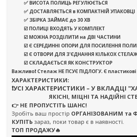
✅ ВИСОТА ПОЛИЦЬ РЕГУЛЮЄТЬСЯ
✅
ДОСТАВЛЯЄТЬСЯ
в
КОМПАКТНІЙ УПАКОВЦІ
✅ ЗБІРКА ЗАЙМАЄ
до
30 ХВ
☑️ ПОЛИЦІ ВХОДЯТЬ У КОМПЛЕКТ
☑️ МОЖНА РОЗДІЛИТИ
на
ДВІ ЧАСТИНИ
☑️ Є СЕРЕДИННІ ОПОРИ ДЛЯ ПОСИЛЕННЯ ПОЛ
☑️ Є ОТВОРИ ДЛЯ З'ЄДНАННЯ КІЛЬКОХ СТЕЛА
☑️
СКЛАДАЄТЬСЯ ЯК КОНСТРУКТОР
Важливо❗️
Стелаж
НЕ ПСУЄ ПІДЛОГУ
. Є пластиков
ХАРАКТЕРИСТИКИ:
❗️УСІ ХАРАКТЕРИСТИКИ – У ВКЛАДЦІ "
ЯКІСНІ, МІЦНІ ТА НАДІЙНІ
👉
НЕ ПРОПУСТІТЬ ШАНС!
Зробіть ваш простір
ОРГАНІЗОВАНИМ та
КУПІТЬ
зараз, поки товар є в наявності.
ТОП ПРОДАЖУ🔥