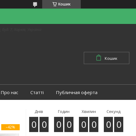
Кошик
 буд. 7, Харків, Україна
Кошик
Про нас
Статті
Публичная оферта
Днів
Годин
Хвилин
Секунд
0
0
0
0
0
0
0
0
–42%