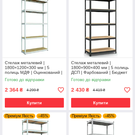
Стелаж металевий |
Стелаж металевий |
1800×1200×300 мм | 5
1800×900×400 мм | 5 полиць
полиць МДФ | Оцинкований |
ДСП | Фарбований | Бюджет
Бюджет ОМ | 150 кг/полицю |
КД | 175 кг/полицю | збірний
Готово до відправки
Готово до відправки
збірний для гаража, складу
для гаража, складу та
та
2 364
2 430
₴
₴
4 299 ₴
4 419 ₴
Купити
Купити
Преміум Якість
–45%
Преміум Якість
–45%