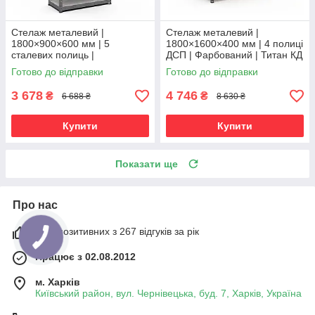
Стелаж металевий |
Стелаж металевий |
1800×900×600 мм | 5
1800×1600×400 мм | 4 полиці
сталевих полиць |
ДСП | Фарбований | Титан КД
Оцинкований | Бюджет ОС |
| 300 кг/полицю | посилений
Готово до відправки
Готово до відправки
150 кг/полицю | збірний для
для важких вантажів і
гаража, складу та
3 678
4 746
₴
₴
6 688 ₴
8 630 ₴
Купити
Купити
Показати ще
Про нас
98% позитивних з 267 відгуків за рік
Працює з 02.08.2012
м. Харків
Київський район, вул. Чернівецька, буд. 7, Харків, Україна