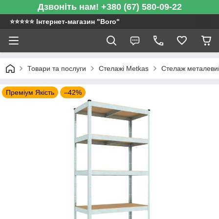
Дзвоніть нам! +380 (67) 580-09-22
⭐️⭐️⭐️⭐️⭐️ Інтернет-магазин "Boro"
Товари та послуги
Стелажі Metkas
Стелаж металевий
Преміум Якість
–42%