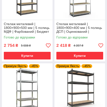
Стелаж металевий |
Стелаж металевий |
1800×900×500 мм | 5 полиць
1800×900×400 мм | 5 полиць
МДФ | Фарбований | Бюджет
ДСП | Оцинкований |
КМ | 175 кг/полицю | збірний
Стандарт ОД | 220 кг/полицю
Готово до відправки
Готово до відправки
для гаража, складу та
| збірний для складу, гаража
та
2 754
2 418
₴
₴
5 008 ₴
4 397 ₴
Купити
Купити
Преміум Якість
–45%
Преміум Якість
–45%