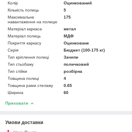
Колір
Оцинкований
Кількість полиць
5
Максимальне
175
навантаження на полицю
Матеріал каркаса
метал
Матеріал полиць
МДФ
Покриття каркасу
Оцинковане
Серія
Бюджет (100-175 кг)
Тип кріплення полиці
Зачепи
Тип стьобажу
поличковий
Тип стійки
розбірна
Товщина полиці
4
Товщина рами стелажу
0.65
Ширина
60
Приховати
Умови доставки