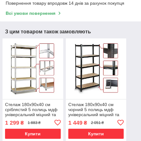
Повернення товару впродовж 14 днів за рахунок покупця
Всі умови повернення
З цим товаром також замовляють
Стелаж 180х90х40 см
Стелаж 180х90х40 см
сріблястий 5 полиць мдф
чорний 5 полиць мдф
універсальний міцний та
універсальний міцний та
оцинкований з металу не
оцинкований з металу не
1 299
1 449
₴
₴
1 883 ₴
2 051 ₴
псує підлогу
псує підлогу
Купити
Купити