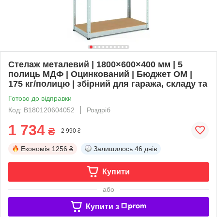
Стелаж металевий | 1800×600×400 мм | 5
полиць МДФ | Оцинкований | Бюджет ОМ |
175 кг/полицю | збірний для гаража, складу та
Готово до відправки
Код: B180120604052
Роздріб
1 734
₴
2 990 ₴
Економія
1256 ₴
Залишилось
46 днів
Купити
або
Купити з