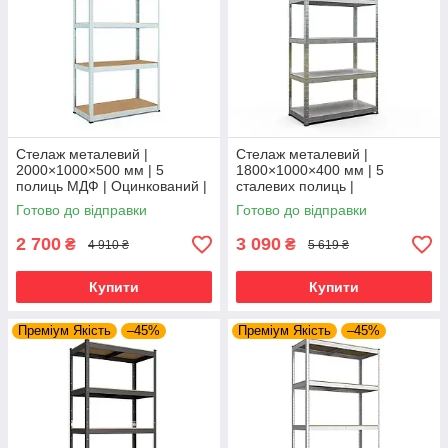
Стелаж металевий |
Стелаж металевий |
2000×1000×500 мм | 5
1800×1000×400 мм | 5
полиць МДФ | Оцинкований |
сталевих полиць |
Бюджет ОМ | 150 кг/полицю |
Оцинкований | Бюджет ОС |
Готово до відправки
Готово до відправки
збірний для гаража, складу
150 кг/полицю | збірний для
та
гаража, складу та
2 700
3 090
₴
₴
4 910 ₴
5 619 ₴
Купити
Купити
Преміум Якість
–45%
Преміум Якість
–45%