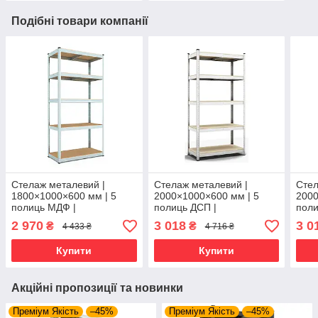
Подібні товари компанії
Стелаж металевий |
Стелаж металевий |
Стел
1800×1000×600 мм | 5
2000×1000×600 мм | 5
2000
полиць МДФ |
полиць ДСП |
поли
Оцинкований | Бюджет
Оцинкований | Бюджет ОД
Оцин
2 970
3 018
3 0
₴
₴
4 433 ₴
4 716 ₴
ОМ | 150 кг/полицю |
| 150 кг/полицю | збірний
ОМ |
збірний для гаража,
для гаража, складу та
збір
Купити
Купити
складу та
скла
Акційні пропозиції та новинки
Преміум Якість
–45%
Преміум Якість
–45%