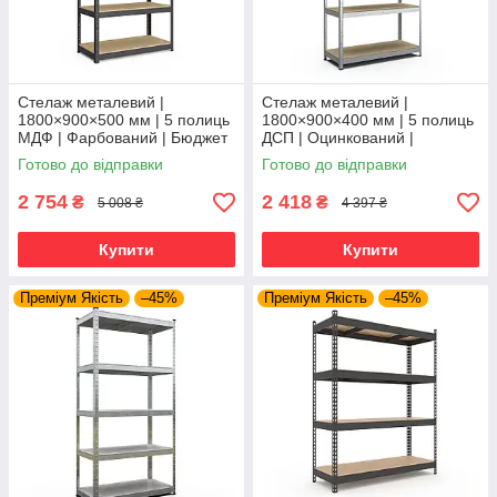
Стелаж металевий |
Стелаж металевий |
1800×900×500 мм | 5 полиць
1800×900×400 мм | 5 полиць
МДФ | Фарбований | Бюджет
ДСП | Оцинкований |
КМ | 175 кг/полицю | збірний
Стандарт ОД | 220 кг/полицю
Готово до відправки
Готово до відправки
для гаража, складу та
| збірний для складу, гаража
та
2 754
2 418
₴
₴
5 008 ₴
4 397 ₴
Купити
Купити
Преміум Якість
–45%
Преміум Якість
–45%