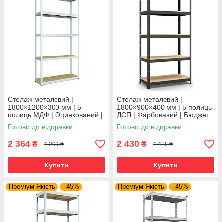
Стелаж металевий |
Стелаж металевий |
1800×1200×300 мм | 5
1800×900×400 мм | 5 полиць
полиць МДФ | Оцинкований |
ДСП | Фарбований | Бюджет
Бюджет ОМ | 150 кг/полицю |
КД | 175 кг/полицю | збірний
Готово до відправки
Готово до відправки
збірний для гаража, складу
для гаража, складу та
та
2 364
2 430
₴
₴
4 299 ₴
4 419 ₴
Купити
Купити
Преміум Якість
–45%
Преміум Якість
–45%