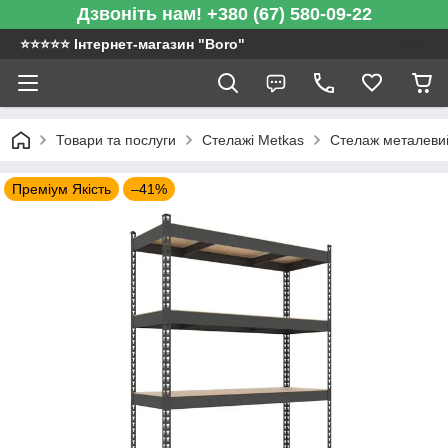
Дзвоніть нам! +380 (67) 580-09-22
⭐️⭐️⭐️⭐️⭐️ Інтернет-магазин "Boro"
Товари та послуги
Стелажі Metkas
Стелаж металевий
Преміум Якість
–41%