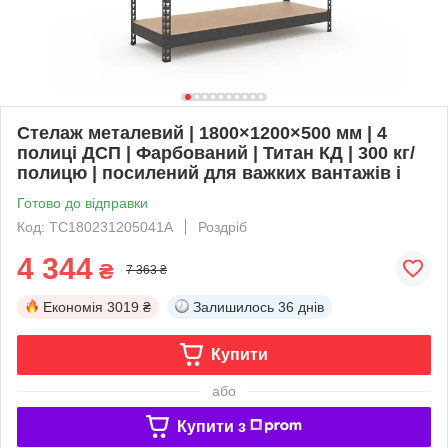
Стелаж металевий | 1800×1200×500 мм | 4
полиці ДСП | Фарбований | Титан КД | 300 кг/
полицю | посилений для важких вантажів і
Готово до відправки
Код: TC180231205041A
Роздріб
4 344
₴
7 363 ₴
Економія
3019 ₴
Залишилось
36 днів
Купити
або
Купити з