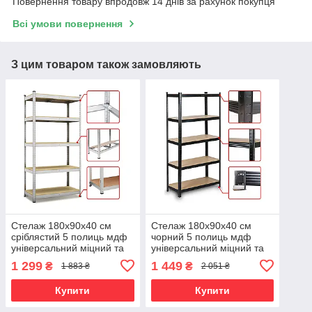
Повернення товару впродовж 14 днів за рахунок покупця
Всі умови повернення
З цим товаром також замовляють
Стелаж 180х90х40 см
Стелаж 180х90х40 см
сріблястий 5 полиць мдф
чорний 5 полиць мдф
універсальний міцний та
універсальний міцний та
оцинкований з металу не
оцинкований з металу не
1 299
1 449
₴
₴
1 883 ₴
2 051 ₴
псує підлогу
псує підлогу
Купити
Купити