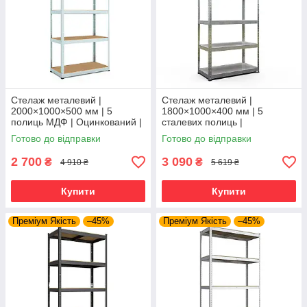
Стелаж металевий |
Стелаж металевий |
2000×1000×500 мм | 5
1800×1000×400 мм | 5
полиць МДФ | Оцинкований |
сталевих полиць |
Бюджет ОМ | 150 кг/полицю |
Оцинкований | Бюджет ОС |
Готово до відправки
Готово до відправки
збірний для гаража, складу
150 кг/полицю | збірний для
та
гаража, складу та
2 700
3 090
₴
₴
4 910 ₴
5 619 ₴
Купити
Купити
Преміум Якість
–45%
Преміум Якість
–45%