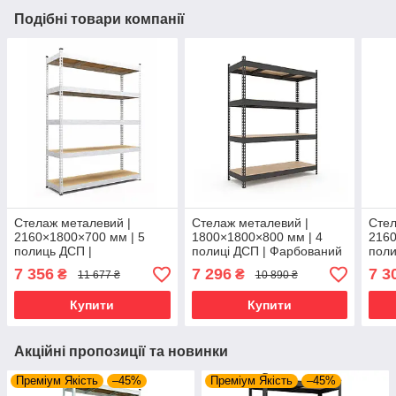
Подібні товари компанії
Стелаж металевий |
Стелаж металевий |
Стел
2160×1800×700 мм | 5
1800×1800×800 мм | 4
2160
полиць ДСП |
полиці ДСП | Фарбований
поли
Оцинкований | Титан ОД |
| Титан КД | 250 кг/полицю
Оцин
7 356
7 296
7 3
₴
₴
11 677 ₴
10 890 ₴
250 кг/полицю |
| посилений для важких
250 
посилений для важких
вантажів і
поси
Купити
Купити
вантажів і
вант
Акційні пропозиції та новинки
Преміум Якість
–45%
Преміум Якість
–45%