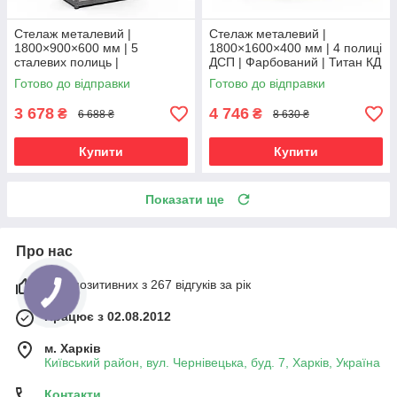
Стелаж металевий |
Стелаж металевий |
1800×900×600 мм | 5
1800×1600×400 мм | 4 полиці
сталевих полиць |
ДСП | Фарбований | Титан КД
Оцинкований | Бюджет ОС |
| 300 кг/полицю | посилений
Готово до відправки
Готово до відправки
150 кг/полицю | збірний для
для важких вантажів і
гаража, складу та
3 678
4 746
₴
₴
6 688 ₴
8 630 ₴
Купити
Купити
Показати ще
Про нас
98% позитивних з 267 відгуків за рік
Працює з 02.08.2012
м. Харків
Київський район, вул. Чернівецька, буд. 7, Харків, Україна
Контакти