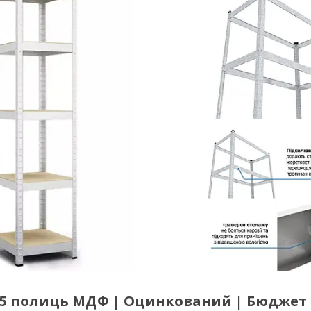
| 5 полиць МДФ | Оцинкований | Бюджет