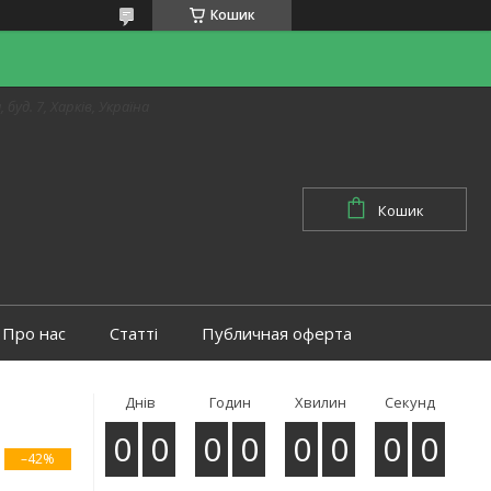
Кошик
 буд. 7, Харків, Україна
Кошик
Про нас
Статті
Публичная оферта
Днів
Годин
Хвилин
Секунд
0
0
0
0
0
0
0
0
–42%