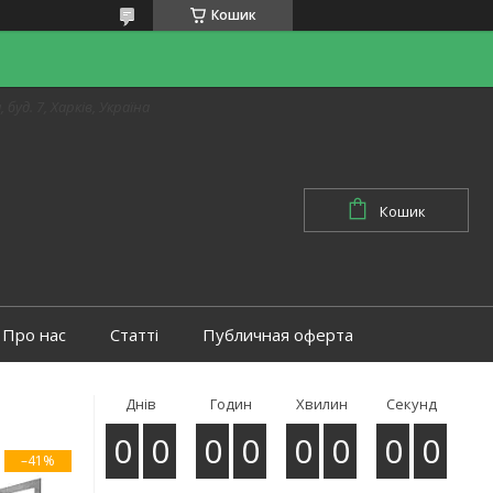
Кошик
 буд. 7, Харків, Україна
Кошик
Про нас
Статті
Публичная оферта
Днів
Годин
Хвилин
Секунд
0
0
0
0
0
0
0
0
–41%