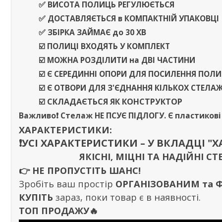
✅ ВИСОТА ПОЛИЦЬ РЕГУЛЮЄТЬСЯ
✅
ДОСТАВЛЯЄТЬСЯ
в
КОМПАКТНІЙ УПАКОВЦІ
✅ ЗБІРКА ЗАЙМАЄ
до
30 ХВ
☑️ ПОЛИЦІ ВХОДЯТЬ У КОМПЛЕКТ
☑️ МОЖНА РОЗДІЛИТИ
на
ДВІ ЧАСТИНИ
☑️ Є СЕРЕДИННІ ОПОРИ ДЛЯ ПОСИЛЕННЯ ПОЛ
☑️ Є ОТВОРИ ДЛЯ З'ЄДНАННЯ КІЛЬКОХ СТЕЛА
☑️
СКЛАДАЄТЬСЯ ЯК КОНСТРУКТОР
Важливо❗️
Стелаж
НЕ ПСУЄ ПІДЛОГУ
. Є пластиков
ХАРАКТЕРИСТИКИ:
❗️УСІ ХАРАКТЕРИСТИКИ – У ВКЛАДЦІ "
ЯКІСНІ, МІЦНІ ТА НАДІЙНІ
👉
НЕ ПРОПУСТІТЬ ШАНС!
Зробіть ваш простір
ОРГАНІЗОВАНИМ та
КУПІТЬ
зараз, поки товар є в наявності.
ТОП ПРОДАЖУ🔥