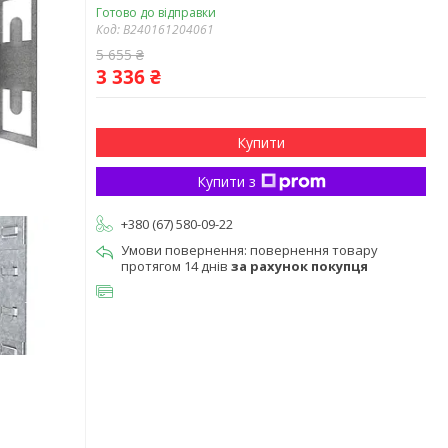
Готово до відправки
Код:
B240161204061
5 655 ₴
3 336 ₴
Купити
Купити з
+380 (67) 580-09-22
повернення товару
протягом 14 днів
за рахунок покупця