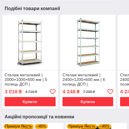
Подібні товари компанії
Стелаж металевий |
Стелаж металевий |
Стел
2000×1000×600 мм | 5
2400×1200×600 мм | 6
2400
полиць ДСП |
полиць ДСП |
поли
Оцинкований | Бюджет ОД
Оцинкований | Бюджет ОД
Оцин
3 018
4 248
4 2
₴
₴
4 716 ₴
7 200 ₴
| 150 кг/полицю | збірний
| 125 кг/полицю | збірний
ОМ |
для гаража, складу та
для гаража, складу та
збір
Купити
Купити
скла
Акційні пропозиції та новинки
Преміум Якість
–45%
Преміум Якість
–45%