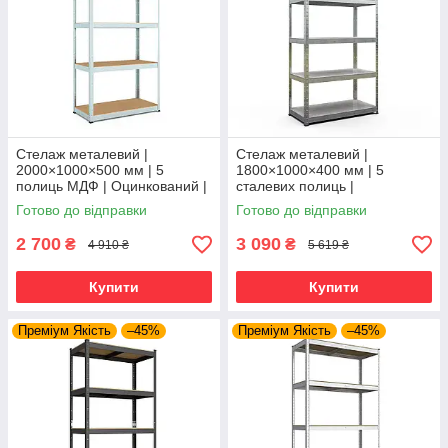
Стелаж металевий |
Стелаж металевий |
2000×1000×500 мм | 5
1800×1000×400 мм | 5
полиць МДФ | Оцинкований |
сталевих полиць |
Бюджет ОМ | 150 кг/полицю |
Оцинкований | Бюджет ОС |
Готово до відправки
Готово до відправки
збірний для гаража, складу
150 кг/полицю | збірний для
та
гаража, складу та
2 700
3 090
₴
₴
4 910 ₴
5 619 ₴
Купити
Купити
Преміум Якість
–45%
Преміум Якість
–45%