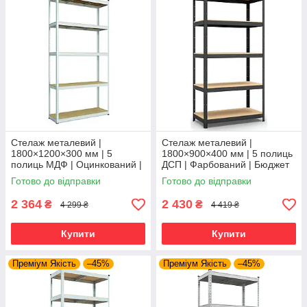
Стелаж металевий |
Стелаж металевий |
1800×1200×300 мм | 5
1800×900×400 мм | 5 полиць
полиць МДФ | Оцинкований |
ДСП | Фарбований | Бюджет
Бюджет ОМ | 150 кг/полицю |
КД | 175 кг/полицю | збірний
Готово до відправки
Готово до відправки
збірний для гаража, складу
для гаража, складу та
та
2 364
2 430
₴
₴
4 299 ₴
4 419 ₴
Купити
Купити
Преміум Якість
–45%
Преміум Якість
–45%