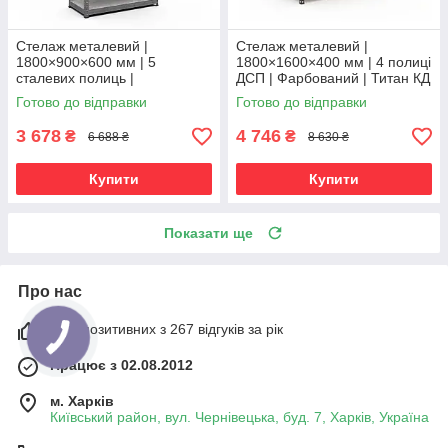
Стелаж металевий |
Стелаж металевий |
1800×900×600 мм | 5
1800×1600×400 мм | 4 полиці
сталевих полиць |
ДСП | Фарбований | Титан КД
Оцинкований | Бюджет ОС |
| 300 кг/полицю | посилений
Готово до відправки
Готово до відправки
150 кг/полицю | збірний для
для важких вантажів і
гаража, складу та
3 678
4 746
₴
₴
6 688 ₴
8 630 ₴
Купити
Купити
Показати ще
Про нас
98% позитивних з 267 відгуків за рік
Працює з 02.08.2012
м. Харків
Київський район, вул. Чернівецька, буд. 7, Харків, Україна