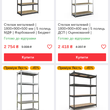
Стелаж металевий |
Стелаж металевий |
1800×900×500 мм | 5 полиць
1800×900×400 мм | 5 полиць
МДФ | Фарбований | Бюджет
ДСП | Оцинкований |
КМ | 175 кг/полицю | збірний
Стандарт ОД | 220 кг/полицю
Готово до відправки
Готово до відправки
для гаража, складу та
| збірний для складу, гаража
та
2 754
2 418
₴
₴
5 008 ₴
4 397 ₴
Купити
Купити
Преміум Якість
–45%
Преміум Якість
–45%