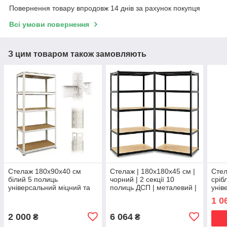
Повернення товару впродовж 14 днів за рахунок покупця
Всі умови повернення
З цим товаром також замовляють
Стелаж 180х90х40 см
Стелаж | 180х180х45 см |
Стел
білий 5 полиць
чорний | 2 секції 10
сріб
універсальний міцний та
полиць ДСП | металевий |
унів
оцинкований з металу не
витримує 175 кг на
оцин
1 0
псує підлогу Siker
полицю | універсальний
псує
2 000
6 064
₴
₴