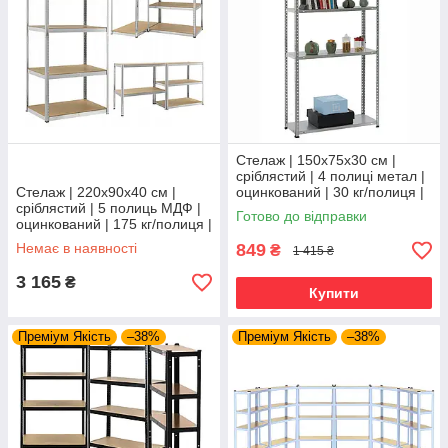
Стелаж | 150х75х30 см |
сріблястий | 4 полиці метал |
Стелаж | 220х90х40 см |
оцинкований | 30 кг/полиця |
сріблястий | 5 полиць МДФ |
компактний | не псує підлогу |
Готово до відправки
оцинкований | 175 кг/полиця |
Siker
міцний | не псує підлогу |
Немає в наявності
849
₴
1 415 ₴
LEOBRO Premium
3 165
₴
Купити
Преміум Якість
–38%
Преміум Якість
–38%