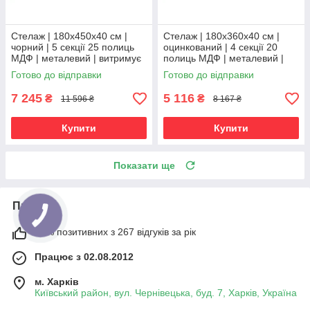
Стелаж | 180х450х40 см |
Стелаж | 180х360х40 см |
чорний | 5 секції 25 полиць
оцинкований | 4 секції 20
МДФ | металевий | витримує
полиць МДФ | металевий |
175 кг на полицю |
витримує 175 кг на полицю |
Готово до відправки
Готово до відправки
універсальний
універсальний
7 245
5 116
₴
₴
11 596 ₴
8 167 ₴
Купити
Купити
Показати ще
Про нас
98% позитивних з 267 відгуків за рік
Працює з 02.08.2012
м. Харків
Київський район, вул. Чернівецька, буд. 7, Харків, Україна