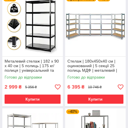
Металевий стелаж | 182 х 90
Стелаж | 180х450х40 см |
х 40 см | 5 полиць | 175 кг/
оцинкований | 5 секції 25
полиця | універсальний та
полиць МДФ | металевий |
міцний
витримує 175 кг на полицю |
Готово до відправки
Готово до відправки
універсальний
2 999
6 395
₴
₴
5 356 ₴
10 746 ₴
Купити
Купити
–40%