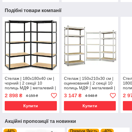
Подібні товари компанії
Стелаж | 180х180х40 см |
Стелаж | 150х210х30 см |
Стел
чорний | 2 секції 10
оцинкований | 2 секції 10
1800
полиць МДФ | металевий |
полиць МДФ | металевий |
поли
витримує 175 кг на
витримує 150 кг на
Оцин
2 898
3 147
2 9
₴
₴
4 159 ₴
4 948 ₴
полицю | універсальний
полицю | універсальний
ОМ |
збір
Купити
Купити
скла
Акційні пропозиції та новинки
–44%
Преміум Якість
–40%