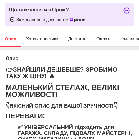
Що таке купити з Пром?
Замовлення під захистом
Опис
Характеристики
Доставка
Оплата
Умови п
Опис
👉ЗНАЙШЛИ ДЕШЕВШЕ? ЗРОБИМО
ТАКУ Ж ЦІНУ! 🔥
МАЛЕНЬКИЙ СТЕЛАЖ, ВЕЛИКІ
МОЖЛИВОСТІ
👇ЯКІСНИЙ ОПИС ДЛЯ ВАШОЇ ЗРУЧНОСТІ👇
ПЕРЕВАГИ:
✅ УНІВЕРСАЛЬНИЙ
підходить
для
ГАРАЖА
,
СКЛАДУ
,
ПІДВАЛУ
,
МАЙСТЕРНІ
,
ОФІСУ
,
МАГАЗИНУ
та
ДОМУ