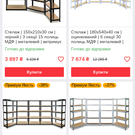
Стелаж | 150х210х30 см |
Стелаж | 180х540х40 см |
чорний | 3 секції 15 полиць
оцинкований | 6 секції 30
МДФ | металевий | витримує
полиць МДФ | металевий |
150 кг на полицю |
витримує 175 кг на полицю |
Готово до відправки
Готово до відправки
універсальний
універсальний
3 897
7 674
₴
₴
6 328 ₴
12 285 ₴
Купити
Купити
Преміум Якість
–38%
Преміум Якість
–37%